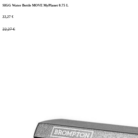
SIGG Water Bottle MOVE MyPlanet 0.75 L
22,27
€
22,27
€