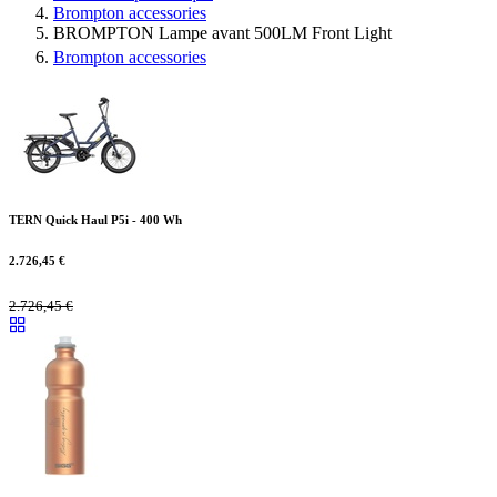
Brompton accessories
BROMPTON Lampe avant 500LM Front Light
Brompton accessories
TERN Quick Haul P5i - 400 Wh
2.726,45
€
2.726,45
€