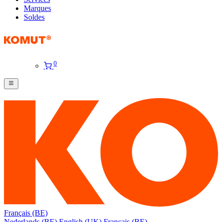
Marques
Soldes
0
Français (BE)
Nederlands (BE)
English (UK)
Français (BE)