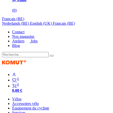
My Wishlist
(
0
)
Français (BE)
Nederlands (BE)
English (UK)
Français (BE)
Contact
Nos magasins
Ateliers
Jobs
Blog
0
0
0,00
€
Vélos
Accessoires vélo
Équipement du cycliste
Services