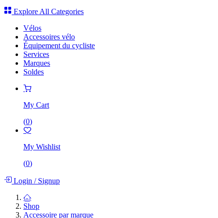
Explore All Categories
Vélos
Accessoires vélo
Équipement du cycliste
Services
Marques
Soldes
My Cart
(
0
)
My Wishlist
(
0
)
Login
/
Signup
Shop
Accessoire par marque