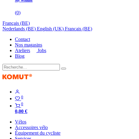
My Wishlist
(
0
)
Français (BE)
Nederlands (BE)
English (UK)
Français (BE)
Contact
Nos magasins
Ateliers
Jobs
Blog
0
0
0,00
€
Vélos
Accessoires vélo
Équipement du cycliste
Services