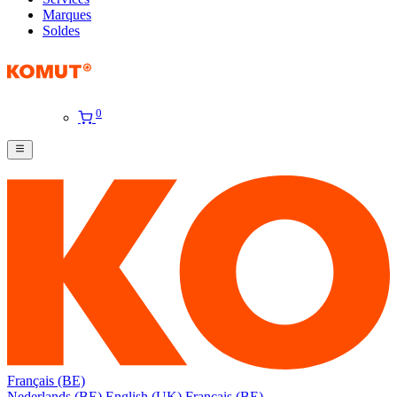
Marques
Soldes
0
Français (BE)
Nederlands (BE)
English (UK)
Français (BE)