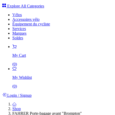
Explore All Categories
Vélos
Accessoires vélo
Équipement du cycliste
Services
Marques
Soldes
My Cart
(
0
)
My Wishlist
(
0
)
Login
/
Signup
Shop
FAHRER Porte-bagage avant "Brompton"