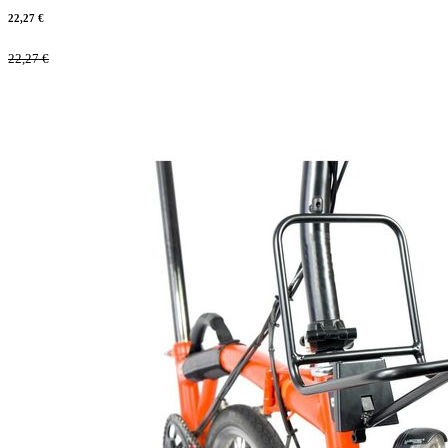
22,27
€
22,27
€