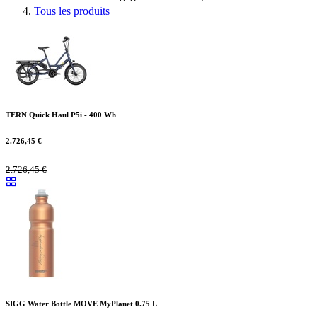
Tous les produits
TERN Quick Haul P5i - 400 Wh
2.726,45
€
2.726,45
€
SIGG Water Bottle MOVE MyPlanet 0.75 L