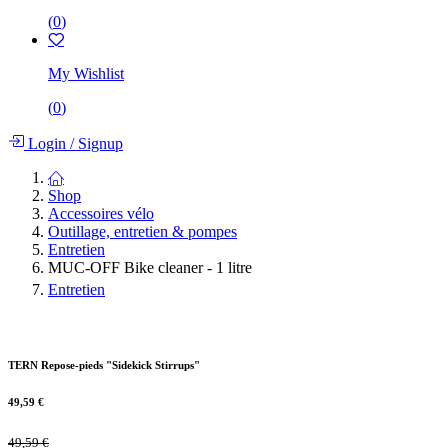
(
0
)
My Wishlist
(
0
)
Login
/
Signup
Shop
Accessoires vélo
Outillage, entretien & pompes
Entretien
MUC-OFF Bike cleaner - 1 litre
Entretien
TERN Repose-pieds "Sidekick Stirrups"
49,59
€
49,59
€