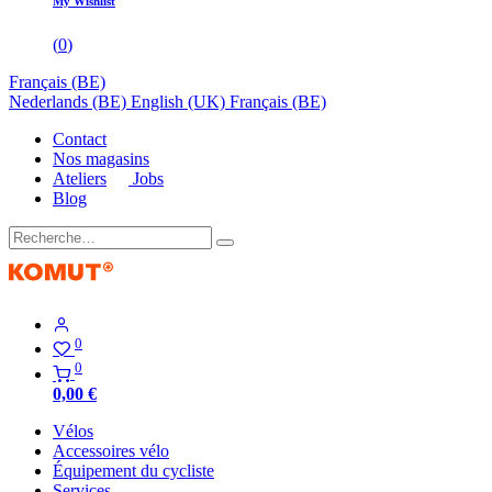
My Wishlist
(
0
)
Français (BE)
Nederlands (BE)
English (UK)
Français (BE)
Contact
Nos magasins
Ateliers
Jobs
Blog
0
0
0,00
€
Vélos
Accessoires vélo
Équipement du cycliste
Services