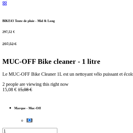
BIKE43 Tente de pluie - Mid & Long
297,52
€
297,52
€
MUC-OFF Bike cleaner - 1 litre
Le MUC-OFF Bike Cleaner 1L est un nettoyant vélo puissant et écolog
2 people are viewing this right now
15,08
€
15,08
€
Marque
-
Muc-Off