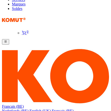
Marques
Soldes
0
Français (BE)
Nederlands (BE)
English (UK)
Français (BE)