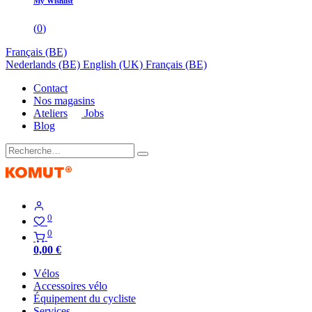
My Wishlist
(
0
)
Français (BE)
Nederlands (BE)
English (UK)
Français (BE)
Contact
Nos magasins
Ateliers
Jobs
Blog
0
0
0,00
€
Vélos
Accessoires vélo
Équipement du cycliste
Services