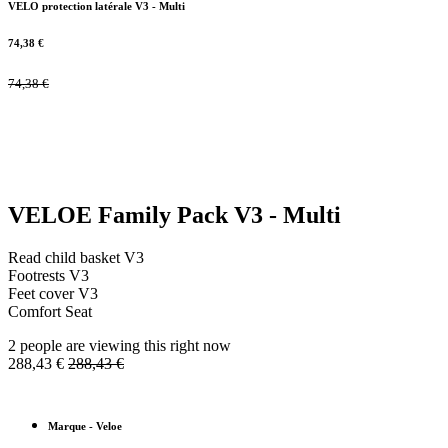
VELO protection latérale V3 - Multi
74,38
€
74,38
€
VELOE Family Pack V3 - Multi
Read child basket V3
Footrests V3
Feet cover V3
Comfort Seat
2 people are viewing this right now
288,43
€
288,43
€
Marque
-
Veloe