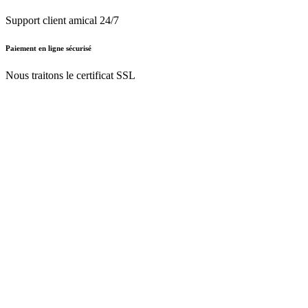
Support client amical 24/7
Paiement en ligne sécurisé
Nous traitons le certificat SSL
Français (BE)
Nederlands (BE)
English (UK)
Français (BE)
Accueil
CGV
Politique de confidentialité
Mentions légales
Besoin d'
aide ?
Follow Us On