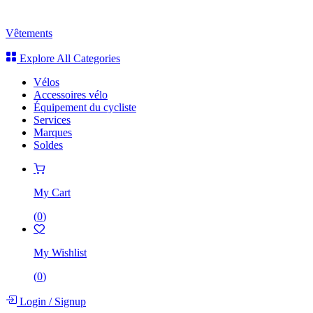
Vêtements
Explore All Categories
Vélos
Accessoires vélo
Équipement du cycliste
Services
Marques
Soldes
My Cart
(
0
)
My Wishlist
(
0
)
Login
/
Signup