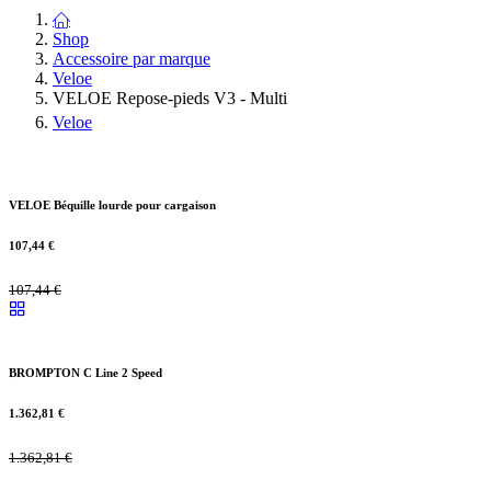
Shop
Accessoire par marque
Veloe
VELOE Repose-pieds V3 - Multi
Veloe
VELOE Béquille lourde pour cargaison
107,44
€
107,44
€
BROMPTON C Line 2 Speed
1.362,81
€
1.362,81
€