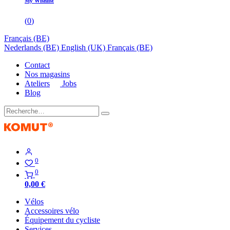
My Wishlist
(
0
)
Français (BE)
Nederlands (BE)
English (UK)
Français (BE)
Contact
Nos magasins
Ateliers
Jobs
Blog
0
0
0,00
€
Vélos
Accessoires vélo
Équipement du cycliste
Services