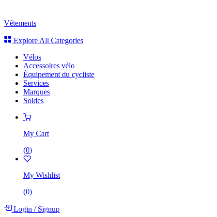
Vêtements
Explore All Categories
Vélos
Accessoires vélo
Équipement du cycliste
Services
Marques
Soldes
My Cart
(
0
)
My Wishlist
(
0
)
Login
/
Signup