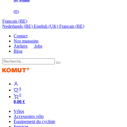
My Wishlist
(
0
)
Français (BE)
Nederlands (BE)
English (UK)
Français (BE)
Contact
Nos magasins
Ateliers
Jobs
Blog
0
0
0,00
€
Vélos
Accessoires vélo
Équipement du cycliste
Services