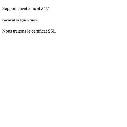
Support client amical 24/7
Paiement en ligne sécurisé
Nous traitons le certificat SSL
Français (BE)
Nederlands (BE)
English (UK)
Français (BE)
Accueil
CGV
Politique de confidentialité
Mentions légales
Besoin d'
aide ?
Follow Us On