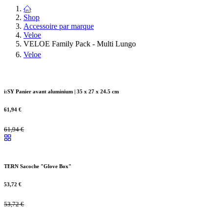
Shop
Accessoire par marque
Veloe
VELOE Family Pack - Multi Lungo
Veloe
i:SY Panier avant aluminium | 35 x 27 x 24.5 cm
61,94
€
61,94
€
TERN Sacoche "Glove Box"
53,72
€
53,72
€