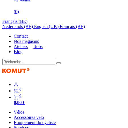
My Wishlist
(
0
)
Français (BE)
Nederlands (BE)
English (UK)
Français (BE)
Contact
Nos magasins
Ateliers
Jobs
Blog
0
0
0,00
€
Vélos
Accessoires vélo
Équipement du cycliste
Services