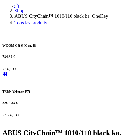
My Wishlist
(
0
)
Login
/
Signup
Shop
ABUS CityChain™ 1010/110 black ka. OneKey
Tous les produits
WOOM Off 6 (Gen. B)
784,30
€
784,30
€
TERN Vektron P7i