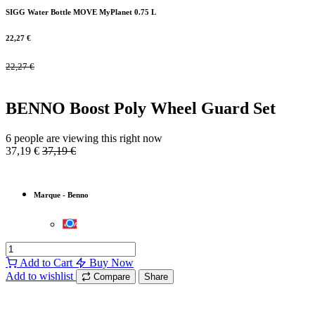
SIGG Water Bottle MOVE MyPlanet 0.75 L
22,27
€
22,27
€
BENNO Boost Poly Wheel Guard Set
6 people are viewing this right now
37,19
€
37,19
€
Marque
-
Benno
Add to Cart
Buy Now
Add to wishlist
Compare
Share