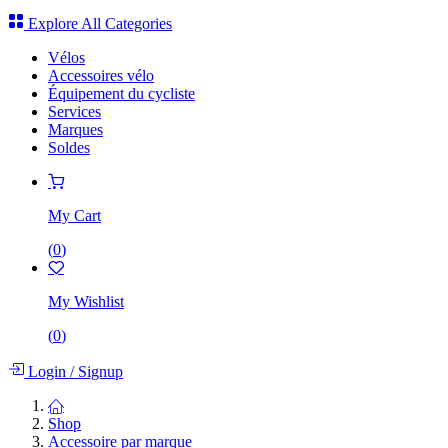
Explore All Categories
Vélos
Accessoires vélo
Équipement du cycliste
Services
Marques
Soldes
My Cart
(
0
)
My Wishlist
(
0
)
Login
/
Signup
Shop
Accessoire par marque