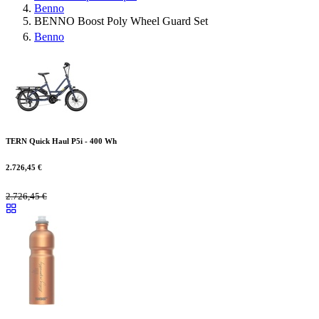
Benno
BENNO Boost Poly Wheel Guard Set
Benno
TERN Quick Haul P5i - 400 Wh
2.726,45
€
2.726,45
€