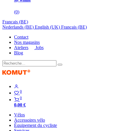
My Wishlist
(
0
)
Français (BE)
Nederlands (BE)
English (UK)
Français (BE)
Contact
Nos magasins
Ateliers
Jobs
Blog
0
0
0,00
€
Vélos
Accessoires vélo
Équipement du cycliste
Services