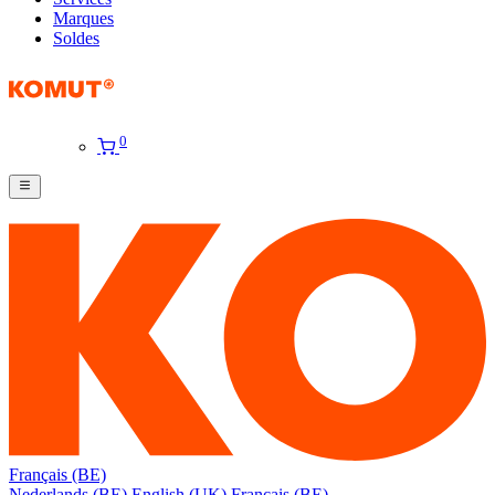
Marques
Soldes
0
Français (BE)
Nederlands (BE)
English (UK)
Français (BE)