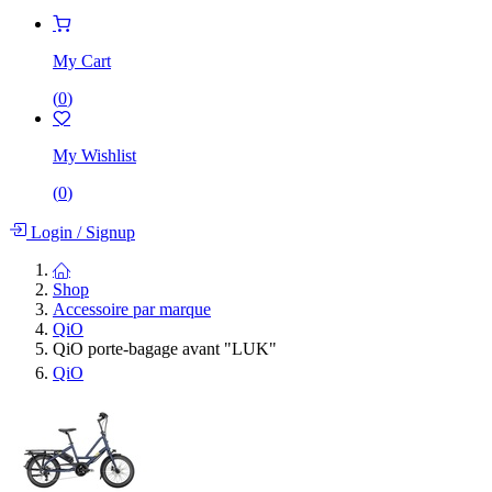
My Cart
(
0
)
My Wishlist
(
0
)
Login
/
Signup
Shop
Accessoire par marque
QiO
QiO porte-bagage avant "LUK"
QiO