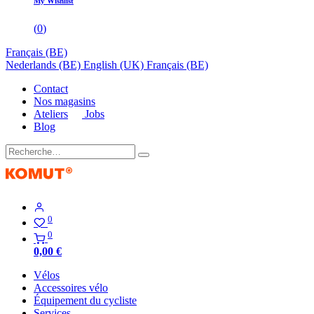
My Wishlist
(
0
)
Français (BE)
Nederlands (BE)
English (UK)
Français (BE)
Contact
Nos magasins
Ateliers
Jobs
Blog
0
0
0,00
€
Vélos
Accessoires vélo
Équipement du cycliste
Services