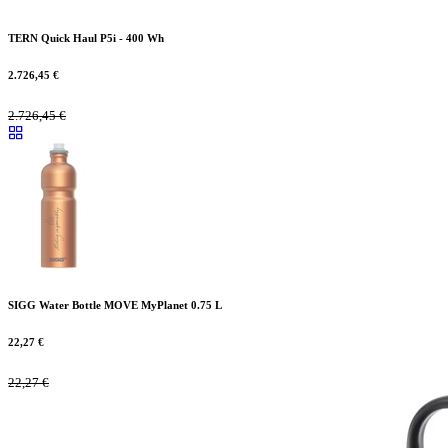
TERN Quick Haul P5i - 400 Wh
2.726,45
€
2.726,45
€
SIGG Water Bottle MOVE MyPlanet 0.75 L
22,27
€
22,27
€