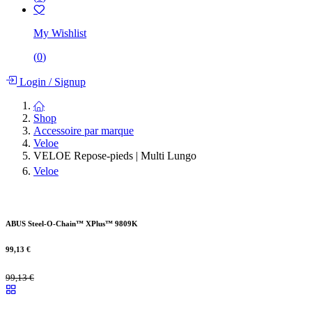
My Wishlist
(
0
)
Login
/
Signup
Shop
Accessoire par marque
Veloe
VELOE Repose-pieds | Multi Lungo
Veloe
ABUS Steel-O-Chain™ XPlus™ 9809K
99,13
€
99,13
€