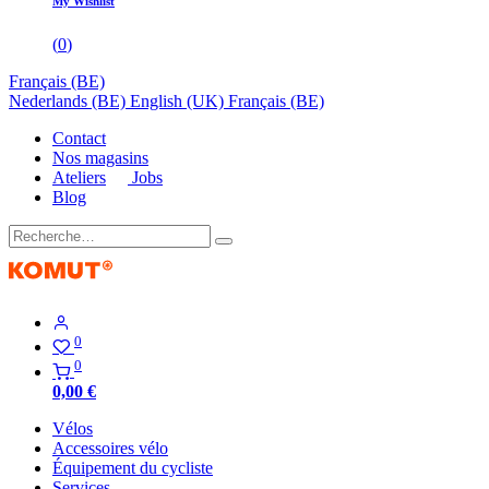
My Wishlist
(
0
)
Français (BE)
Nederlands (BE)
English (UK)
Français (BE)
Contact
Nos magasins
Ateliers
Jobs
Blog
0
0
0,00
€
Vélos
Accessoires vélo
Équipement du cycliste
Services