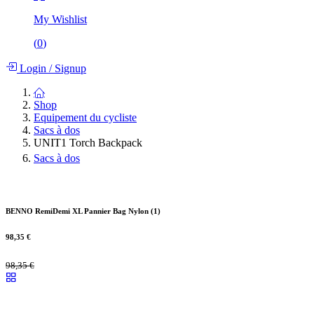
My Wishlist
(
0
)
Login
/
Signup
Shop
Equipement du cycliste
Sacs à dos
UNIT1 Torch Backpack
Sacs à dos
BENNO RemiDemi XL Pannier Bag Nylon (1)
98,35
€
98,35
€