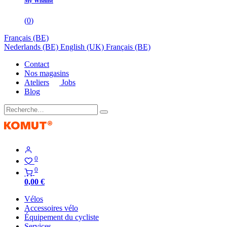
My Wishlist
(
0
)
Français (BE)
Nederlands (BE)
English (UK)
Français (BE)
Contact
Nos magasins
Ateliers
Jobs
Blog
0
0
0,00
€
Vélos
Accessoires vélo
Équipement du cycliste
Services