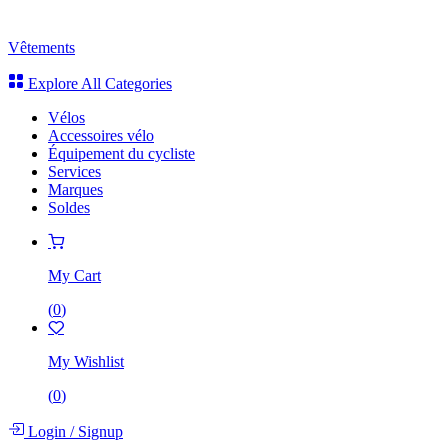
Vêtements
Explore All Categories
Vélos
Accessoires vélo
Équipement du cycliste
Services
Marques
Soldes
My Cart
(
0
)
My Wishlist
(
0
)
Login
/
Signup