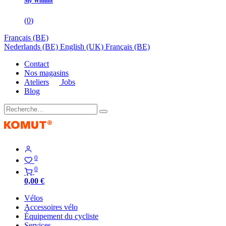
My Wishlist
(
0
)
Français (BE)
Nederlands (BE)
English (UK)
Français (BE)
Contact
Nos magasins
Ateliers
Jobs
Blog
0
0
0,00
€
Vélos
Accessoires vélo
Équipement du cycliste
Services