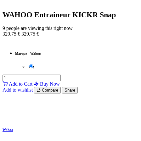
WAHOO Entraineur KICKR Snap
9 people are viewing this right now
329,75
€
329,75
€
Marque
-
Wahoo
Add to Cart
Buy Now
Add to wishlist
Compare
Share
Wahoo