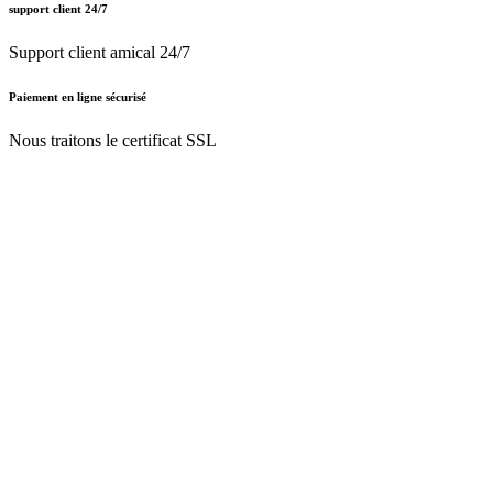
support client 24/7
Support client amical 24/7
Paiement en ligne sécurisé
Nous traitons le certificat SSL
Français (BE)
Nederlands (BE)
English (UK)
Français (BE)
Accueil
CGV
Politique de confidentialité
Mentions légales
Besoin d'
aide ?
Follow Us On