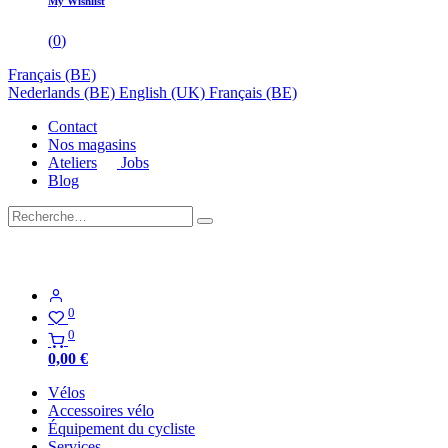
My Wishlist
(
0
)
Français (BE)
Nederlands (BE)
English (UK)
Français (BE)
Contact
Nos magasins
Ateliers
Jobs
Blog
0
0
0,00
€
Vélos
Accessoires vélo
Équipement du cycliste
Services