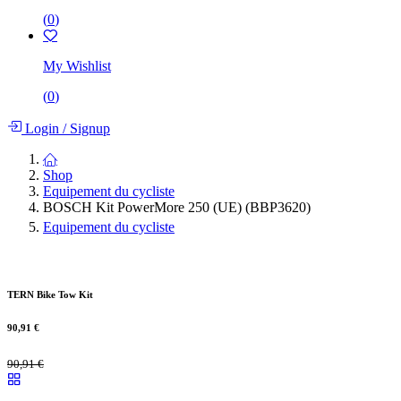
(
0
)
My Wishlist
(
0
)
Login
/
Signup
Shop
Equipement du cycliste
BOSCH Kit PowerMore 250 (UE) (BBP3620)
Equipement du cycliste
TERN Bike Tow Kit
90,91
€
90,91
€