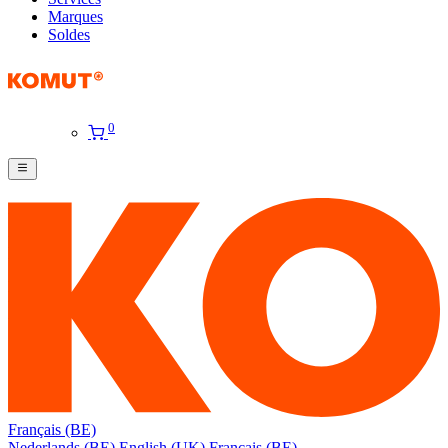
Marques
Soldes
0
Français (BE)
Nederlands (BE)
English (UK)
Français (BE)