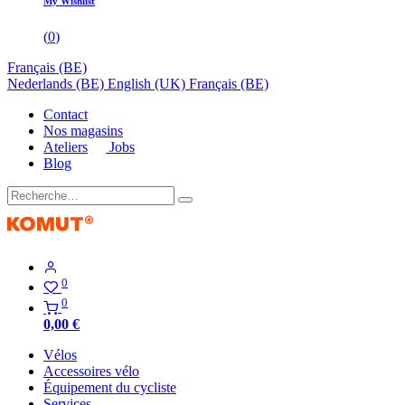
My Wishlist
(
0
)
Français (BE)
Nederlands (BE)
English (UK)
Français (BE)
Contact
Nos magasins
Ateliers
Jobs
Blog
0
0
0,00
€
Vélos
Accessoires vélo
Équipement du cycliste
Services