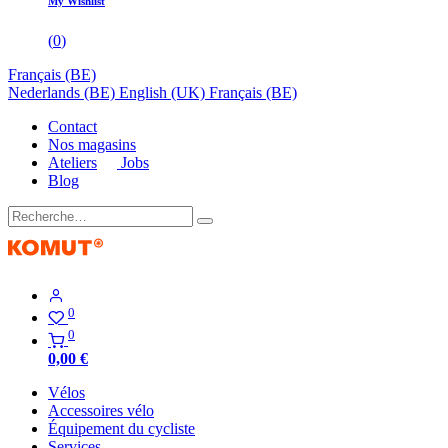
My Wishlist
(
0
)
Français (BE)
Nederlands (BE)
English (UK)
Français (BE)
Contact
Nos magasins
Ateliers
Jobs
Blog
0
0
0,00
€
Vélos
Accessoires vélo
Équipement du cycliste
Services