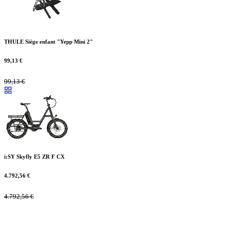
THULE Siège enfant "Yepp Mini 2"
99,13
€
99,13
€
i:SY Skyfly E5 ZR F CX
4.792,56
€
4.792,56
€