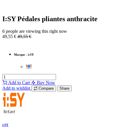
I:SY Pédales pliantes anthracite
6 people are viewing this right now
49,55
€
49,55
€
Marque
-
i:SY
Add to Cart
Buy Now
Add to wishlist
Compare
Share
i:SY