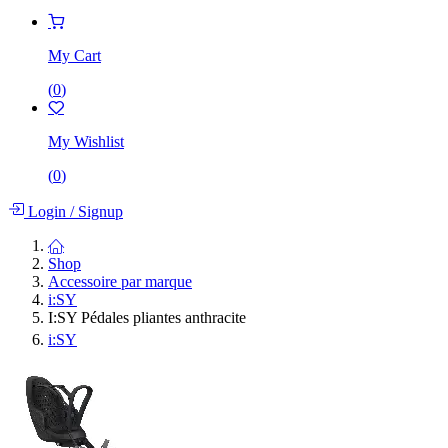
My Cart
(
0
)
My Wishlist
(
0
)
Login
/
Signup
Shop
Accessoire par marque
i:SY
I:SY Pédales pliantes anthracite
i:SY