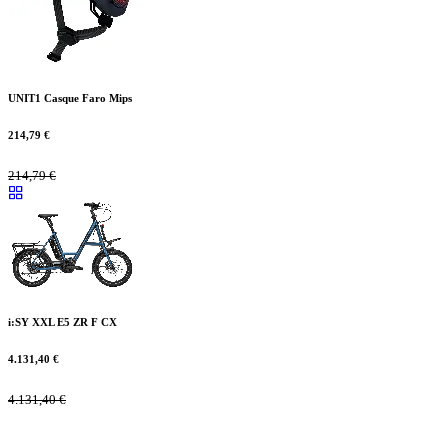
UNIT1 Casque Faro Mips
214,79
€
214,79
€
i:SY XXL E5 ZR F CX
4.131,40
€
4.131,40
€