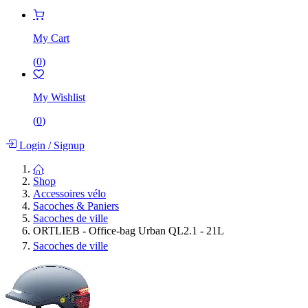
My Cart
(
0
)
My Wishlist
(
0
)
Login
/
Signup
Shop
Accessoires vélo
Sacoches & Paniers
Sacoches de ville
ORTLIEB - Office-bag Urban QL2.1 - 21L
Sacoches de ville