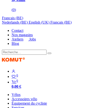
My Wishlist
(
0
)
Français (BE)
Nederlands (BE)
English (UK)
Français (BE)
Contact
Nos magasins
Ateliers
Jobs
Blog
0
0
0,00
€
Vélos
Accessoires vélo
Équipement du cycliste
Services