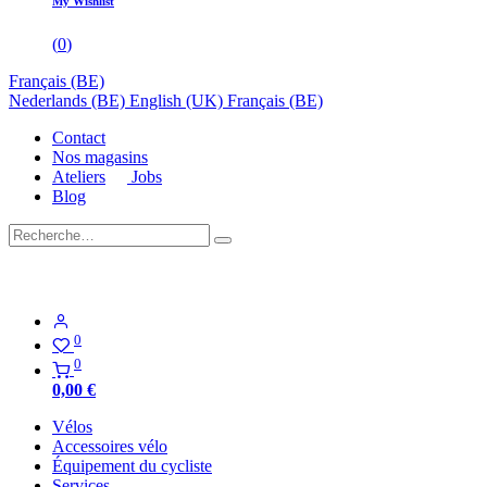
My Wishlist
(
0
)
Français (BE)
Nederlands (BE)
English (UK)
Français (BE)
Contact
Nos magasins
Ateliers
Jobs
Blog
0
0
0,00
€
Vélos
Accessoires vélo
Équipement du cycliste
Services