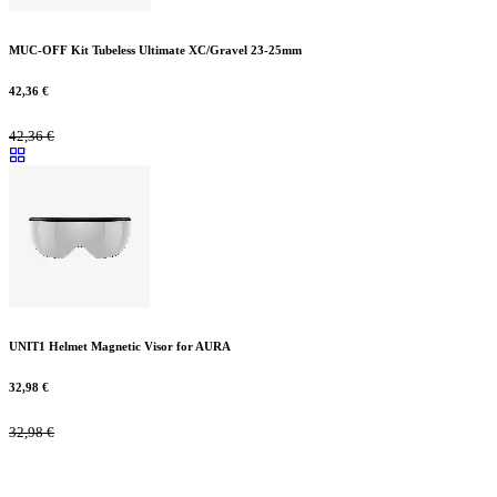
MUC-OFF Kit Tubeless Ultimate XC/Gravel 23-25mm
42,36
€
42,36
€
UNIT1 Helmet Magnetic Visor for AURA
32,98
€
32,98
€