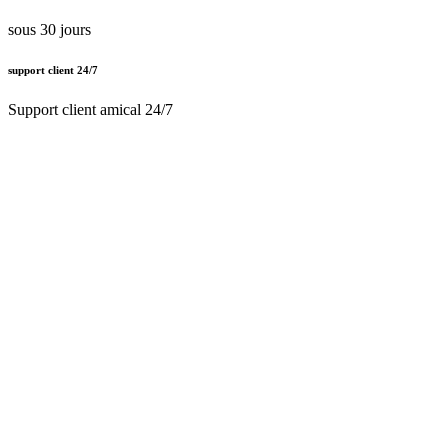
sous 30 jours
support client 24/7
Support client amical 24/7
Paiement en ligne sécurisé
Nous traitons le certificat SSL
Français (BE)
Nederlands (BE)
English (UK)
Français (BE)
Accueil
CGV
Politique de confidentialité
Mentions légales
Besoin d'
aide ?
Follow Us On