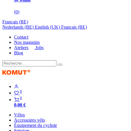
My Wishlist
(
0
)
Français (BE)
Nederlands (BE)
English (UK)
Français (BE)
Contact
Nos magasins
Ateliers
Jobs
Blog
0
0
0,00
€
Vélos
Accessoires vélo
Équipement du cycliste
Services