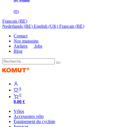
My Wishlist
(
0
)
Français (BE)
Nederlands (BE)
English (UK)
Français (BE)
Contact
Nos magasins
Ateliers
Jobs
Blog
0
0
0,00
€
Vélos
Accessoires vélo
Équipement du cycliste
Services