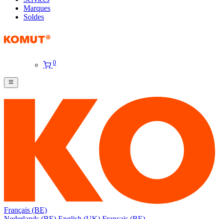
Marques
Soldes
0
Français (BE)
Nederlands (BE)
English (UK)
Français (BE)