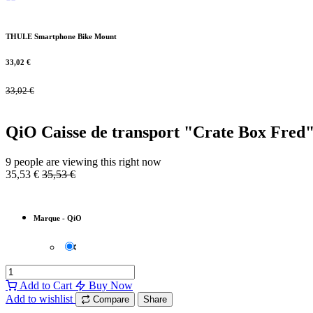
THULE Smartphone Bike Mount
33,02
€
33,02
€
QiO Caisse de transport "Crate Box Fred
9 people are viewing this right now
35,53
€
35,53
€
Marque
-
QiO
Add to Cart
Buy Now
Add to wishlist
Compare
Share