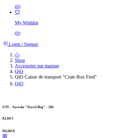
(
0
)
My Wishlist
(
0
)
Login
/
Signup
Shop
Accessoire par marque
QiO
QiO Caisse de transport "Crate Box Fred"
QiO
I:SY - Sacoche "Travel Bag" - 20L
82,60
€
82,60
€