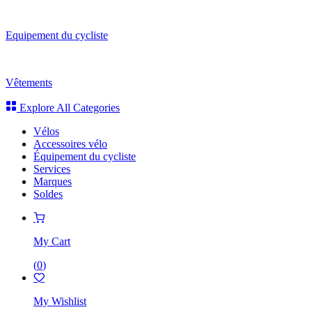
Equipement du cycliste
Vêtements
Explore All Categories
Vélos
Accessoires vélo
Équipement du cycliste
Services
Marques
Soldes
My Cart
(
0
)
My Wishlist