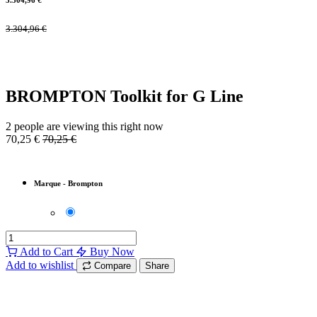
3.304,96
€
3.304,96
€
BROMPTON Toolkit for G Line
2 people are viewing this right now
70,25
€
70,25
€
Marque
-
Brompton
Add to Cart
Buy Now
Add to wishlist
Compare
Share