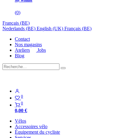
My Wishlist
(
0
)
Français (BE)
Nederlands (BE)
English (UK)
Français (BE)
Contact
Nos magasins
Ateliers
Jobs
Blog
0
0
0,00
€
Vélos
Accessoires vélo
Équipement du cycliste
Services