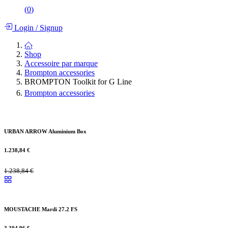
(
0
)
Login
/
Signup
Shop
Accessoire par marque
Brompton accessories
BROMPTON Toolkit for G Line
Brompton accessories
URBAN ARROW Aluminium Box
1.238,84
€
1.238,84
€
MOUSTACHE Mardi 27.2 FS