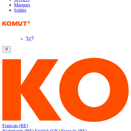
Marques
Soldes
0
Français (BE)
Nederlands (BE)
English (UK)
Français (BE)