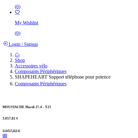
(
0
)
My Wishlist
(
0
)
Login
/
Signup
Shop
Accessoires vélo
Composants Périphériques
SHAPEHEART Support téléphone pour potence
Composants Périphériques
MOUSTACHE Mardi 27.4 - Y25
3.057,02
€
3.057,02
€