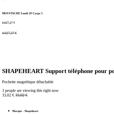
MOUSTACHE Lundi 20 Cargo 5
4.627,27
€
4.627,27
€
SHAPEHEART Support téléphone pour po
Pochette magnétique détachable
3 people are viewing this right now
33,02
€
33,02
€
Marque
-
Shapeheart