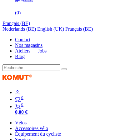
My Wishlist
(
0
)
Français (BE)
Nederlands (BE)
English (UK)
Français (BE)
Contact
Nos magasins
Ateliers
Jobs
Blog
0
0
0,00
€
Vélos
Accessoires vélo
Équipement du cycliste
Services