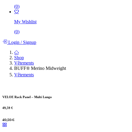
(
0
)
My Wishlist
(
0
)
Login
/
Signup
Shop
Vêtements
BUFF® Merino Midweight
Vêtements
VELOE Rack Panel – Multi Lungo
49,59
€
49,59
€