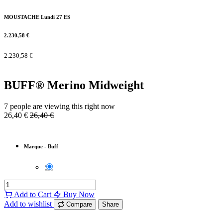
MOUSTACHE Lundi 27 ES
2.230,58
€
2.230,58
€
BUFF® Merino Midweight
7 people are viewing this right now
26,40
€
26,40
€
Marque
-
Buff
Add to Cart
Buy Now
Add to wishlist
Compare
Share