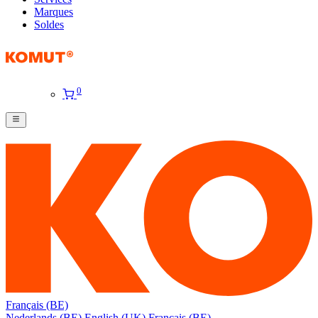
Marques
Soldes
0
Français (BE)
Nederlands (BE)
English (UK)
Français (BE)