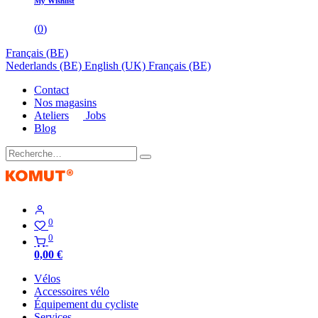
My Wishlist
(
0
)
Français (BE)
Nederlands (BE)
English (UK)
Français (BE)
Contact
Nos magasins
Ateliers
Jobs
Blog
0
0
0,00
€
Vélos
Accessoires vélo
Équipement du cycliste
Services