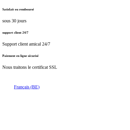
Satisfait ou remboursé
sous 30 jours
support client 24/7
Support client amical 24/7
Paiement en ligne sécurisé
Nous traitons le certificat SSL
Français (BE)
Nederlands (BE)
English (UK)
Français (BE)
Accueil
CGV
Politique de confidentialité
Mentions légales
Besoin d'
aide ?