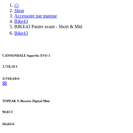
Shop
Accessoire par marque
Bike43
BIKE43 Panier avant - Short & Mid
Bike43
CANNONDALE SuperSix EVO 5
3.718,18
€
3.718,18
€
TOPEAK E-Booster Digital Mini
90,83
€
90,83
€