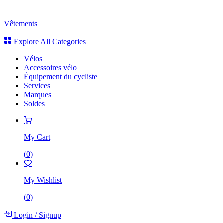
Vêtements
Explore All Categories
Vélos
Accessoires vélo
Équipement du cycliste
Services
Marques
Soldes
My Cart
(
0
)
My Wishlist
(
0
)
Login
/
Signup