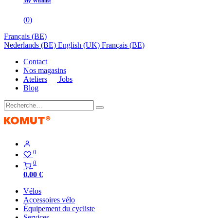
My Wishlist
(
0
)
Français (BE)
Nederlands (BE)
English (UK)
Français (BE)
Contact
Nos magasins
Ateliers
Jobs
Blog
0
0
0,00
€
Vélos
Accessoires vélo
Équipement du cycliste
Services