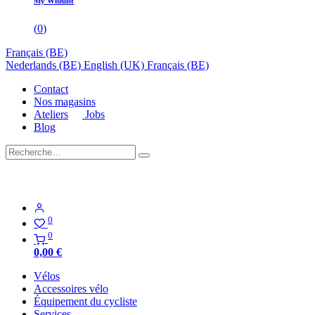
My Wishlist
(
0
)
Français (BE)
Nederlands (BE)
English (UK)
Français (BE)
Contact
Nos magasins
Ateliers
Jobs
Blog
0
0
0,00
€
Vélos
Accessoires vélo
Équipement du cycliste
Services