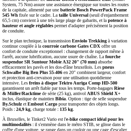
System, 75 Nm) assure une assistance énergique sur toutes les routes
de la capitale, alimenté par une
batterie Bosch PowerPack Frame
545 Wh
fixée sur le cadre. La
taille Universal
(seuil d'enjambement
65,5 cm) convient à une très large plage de gabarits, et la
potence à
hauteur et angle réglables
permet d'adapter précisément la position
de conduite.
Sur le plan technique, la transmission
Enviolo Trekking
à variation
continue couplée à la
courroie carbone Gates CDX
offre un
confort de conduite exceptionnel : changement de rapport même à
l'arrêt, aucune lubrification, aucune usure de chaîne. La
fourche
suspendue SR Suntour Mobie A32 20" (70 mm)
absorbe
efficacement les pavés et les dos-d'âne bruxellois. Les
pneus
Schwalbe Big Ben Plus 55-406
en 20" combinent largeur, confort
et protection anti-crevaison pour une utilisation quotidienne
intensive. Les
freins à disque Tektro Auriga Comp HD-500
garantissent un arrêt fiable par tous les temps. Porte-bagages
Riese
& Müller/Racktime
de série (25 kg), antivol
ABUS Shield X+
inclus, élastique de maintien
Bibia
. Option : tige de selle suspendue
By.Schulz
et
Embout Cargo
pour transporter des objets longs.
Poids :
24,9 kg
, charge totale :
135 kg
.
À Bruxelles, le Tinker2 Vario est l'
e-bike compact idéal pour les
multimodalités
: il s'emmène dans le métro STIB, se glisse dans le
coffre d'une voiture, se range dans un couloir ou une cage d'escalier