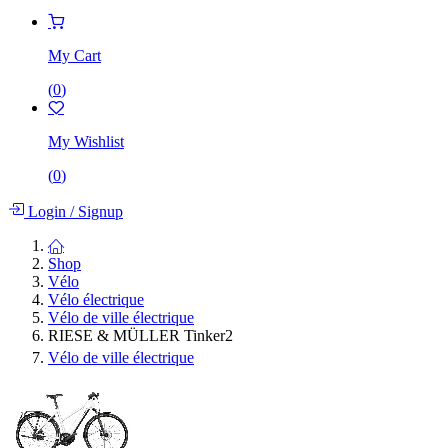
My Cart
(
0
)
My Wishlist
(
0
)
Login
/
Signup
Shop
Vélo
Vélo électrique
Vélo de ville électrique
RIESE & MÜLLER Tinker2
Vélo de ville électrique