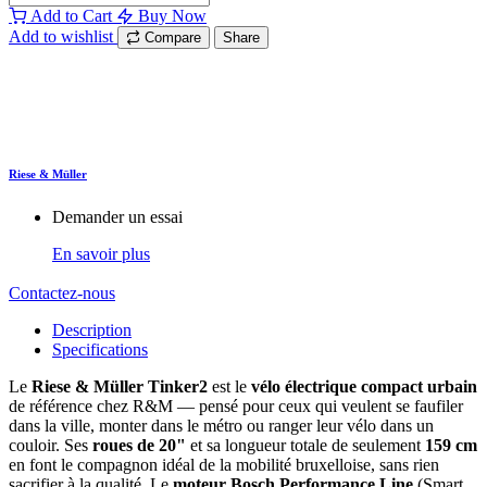
Add to Cart
Buy Now
Add to wishlist
Compare
Share
Riese & Müller
Demander un essai
En savoir plus
Contactez-nous
Description
Specifications
Le
Riese & Müller Tinker2
est le
vélo électrique compact urbain
de référence chez R&M — pensé pour ceux qui veulent se faufiler
dans la ville, monter dans le métro ou ranger leur vélo dans un
couloir. Ses
roues de 20"
et sa longueur totale de seulement
159 cm
en font le compagnon idéal de la mobilité bruxelloise, sans rien
sacrifier à la qualité. Le
moteur Bosch Performance Line
(Smart