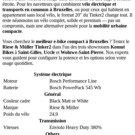
étroite. Pour les navetteurs qui combinent
vélo électrique et
transports en commun à Bruxelles
, ou pour ceux qui habitent en
appartement sans local vélo, le format 20" du Tinker2 change tout. Il
reste néanmoins un vélo complet, solide et premium — pas un
compromis, mais une alternative pensée pour la
mobilité urbaine
compacte
.
Vous cherchez le
meilleur e-bike compact à Bruxelles
? Testez le
Riese & Müller Tinker2
dans l'un des trois showrooms
Komut
Bikes
à
Saint-Gilles
,
Uccle
et
Woluwe-Saint-Pierre
. Nos experts
vous guident pour configurer la potence et les options selon votre
usage quotidien.
Système électrique
Moteur
Bosch Performance Line
Batterie
Bosch PowerPack 545 Wh
Général
Couleur cadre
Black Matt
or
White
Marque
Riese & Müller
Poids du vélo
24,9
Transmission
Vitesses
Enviolo Heavy Duty 380%
Others