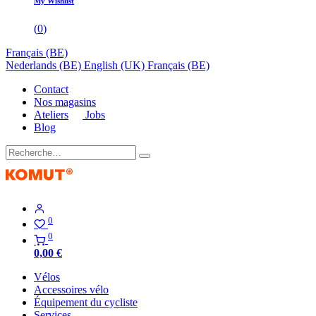
My Wishlist
(
0
)
Français (BE)
Nederlands (BE)
English (UK)
Français (BE)
Contact
Nos magasins
Ateliers
Jobs
Blog
0
0
0,00
€
Vélos
Accessoires vélo
Équipement du cycliste
Services