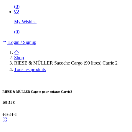
(
0
)
My Wishlist
(
0
)
Login
/
Signup
Shop
RIESE & MÜLLER Sacoche Cargo (90 litres) Carrie 2
Tous les produits
RIESE & MÜLLER Capote pour enfants Carrie2
168,51
€
168,51
€