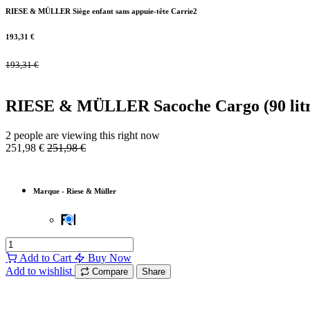
RIESE & MÜLLER Siège enfant sans appuie-tête Carrie2
193,31
€
193,31
€
RIESE & MÜLLER Sacoche Cargo (90 litre
2 people are viewing this right now
251,98
€
251,98
€
Marque
-
Riese & Müller
Add to Cart
Buy Now
Add to wishlist
Compare
Share