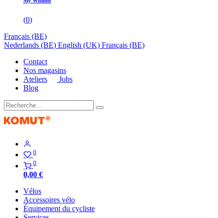
My Wishlist
(
0
)
Français (BE)
Nederlands (BE)
English (UK)
Français (BE)
Contact
Nos magasins
Ateliers
Jobs
Blog
0
0
0,00
€
Vélos
Accessoires vélo
Équipement du cycliste
Services