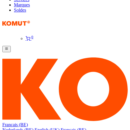
Marques
Soldes
0
Français (BE)
Nederlands (BE)
English (UK)
Français (BE)