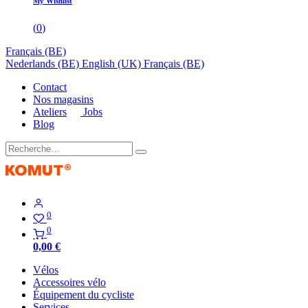
My Wishlist
(
0
)
Français (BE)
Nederlands (BE)
English (UK)
Français (BE)
Contact
Nos magasins
Ateliers
Jobs
Blog
0
0
0,00
€
Vélos
Accessoires vélo
Équipement du cycliste
Services