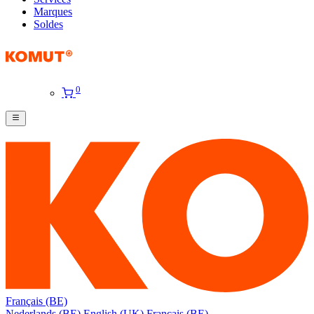
Marques
Soldes
0
Français (BE)
Nederlands (BE)
English (UK)
Français (BE)