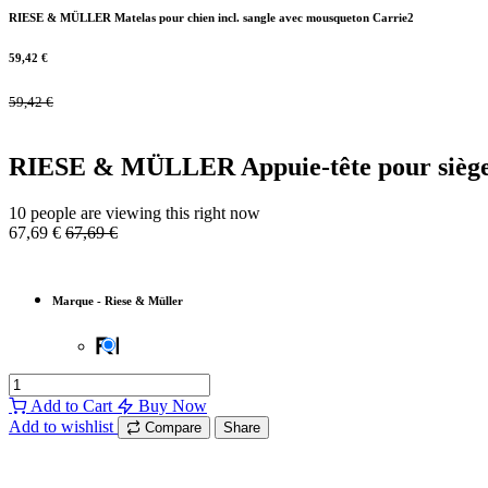
RIESE & MÜLLER Matelas pour chien incl. sangle avec mousqueton Carrie2
59,42
€
59,42
€
RIESE & MÜLLER Appuie-tête pour siège 
10 people are viewing this right now
67,69
€
67,69
€
Marque
-
Riese & Müller
Add to Cart
Buy Now
Add to wishlist
Compare
Share