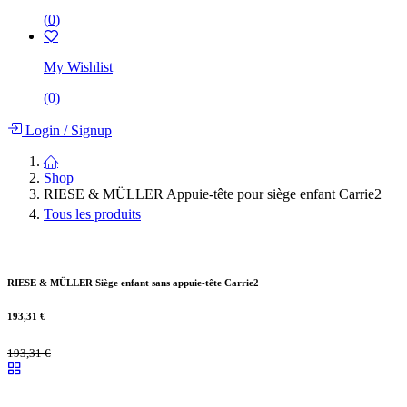
(
0
)
My Wishlist
(
0
)
Login
/
Signup
Shop
RIESE & MÜLLER Appuie-tête pour siège enfant Carrie2
Tous les produits
RIESE & MÜLLER Siège enfant sans appuie-tête Carrie2
193,31
€
193,31
€