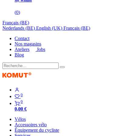
My Wishlist
(
0
)
Français (BE)
Nederlands (BE)
English (UK)
Français (BE)
Contact
Nos magasins
Ateliers
Jobs
Blog
0
0
0,00
€
Vélos
Accessoires vélo
Équipement du cycliste
Services