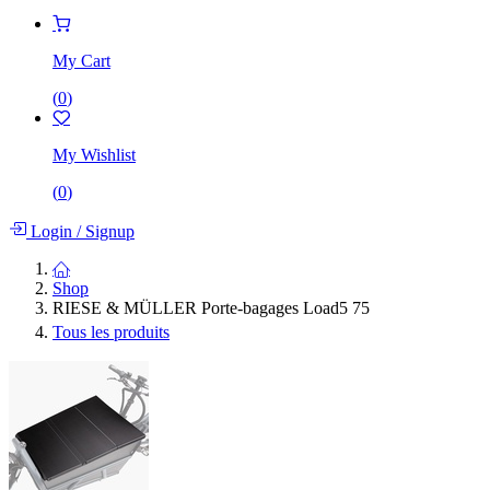
My Cart
(
0
)
My Wishlist
(
0
)
Login
/
Signup
Shop
RIESE & MÜLLER Porte-bagages Load5 75
Tous les produits