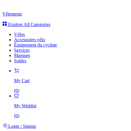
Vêtements
Explore All Categories
Vélos
Accessoires vélo
Équipement du cycliste
Services
Marques
Soldes
My Cart
(
0
)
My Wishlist
(
0
)
Login
/
Signup