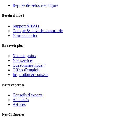
Reprise de vélos électriques
Besoin d'aide ?
Support & FAQ
Compte & suivi de commande
Nous contacter
En savoir plus
Nos magasins
Nos services
Qui sommes-nous ?
Offres d'emploi
Inspiration & conseils
Notre expertise
Conseils d'experts
Actualités
Astuces
Nos Catégories