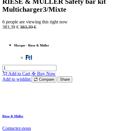
RIESE & MÜLLER Safety bar kit
Multicharger3/Mixte
6 people are viewing this right now
383,39
€
383,39
€
Marque
-
Riese & Müller
Add to Cart
Buy Now
Add to wishlist
Compare
Share
Riese & Müller
Contactez-nous