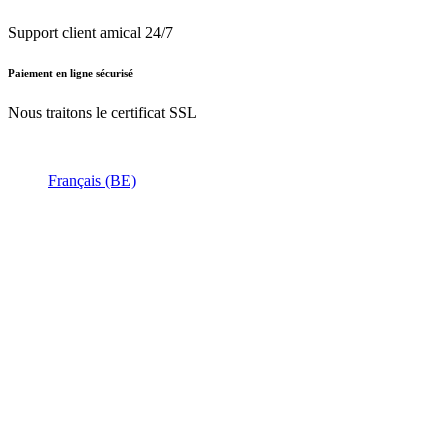
Support client amical 24/7
Paiement en ligne sécurisé
Nous traitons le certificat SSL
Français (BE)
Nederlands (BE)
English (UK)
Français (BE)
Accueil
CGV
Politique de confidentialité
Mentions légales
Besoin d'
aide ?
Follow Us On