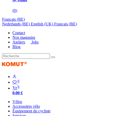
My Wishlist
(
0
)
Français (BE)
Nederlands (BE)
English (UK)
Français (BE)
Contact
Nos magasins
Ateliers
Jobs
Blog
0
0
0,00
€
Vélos
Accessoires vélo
Équipement du cycliste
Services