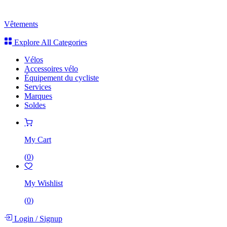
Vêtements
Explore All Categories
Vélos
Accessoires vélo
Équipement du cycliste
Services
Marques
Soldes
My Cart
(
0
)
My Wishlist
(
0
)
Login
/
Signup