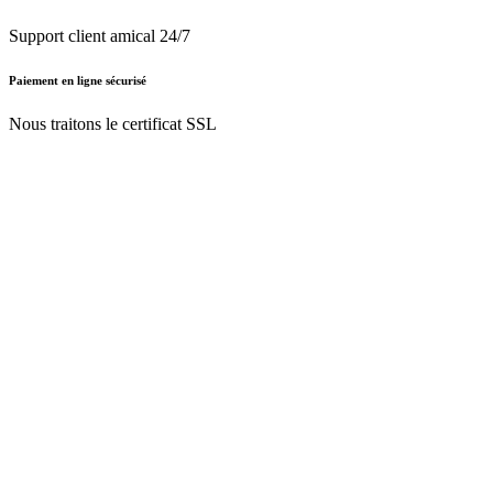
Support client amical 24/7
Paiement en ligne sécurisé
Nous traitons le certificat SSL
Français (BE)
Nederlands (BE)
English (UK)
Français (BE)
Accueil
CGV
Politique de confidentialité
Mentions légales
Besoin d'
aide ?
Follow Us On