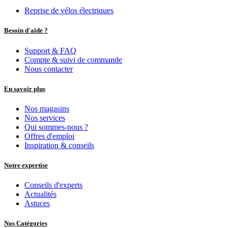
Reprise de vélos électriques
Besoin d'aide ?
Support & FAQ
Compte & suivi de commande
Nous contacter
En savoir plus
Nos magasins
Nos services
Qui sommes-nous ?
Offres d'emploi
Inspiration & conseils
Notre expertise
Conseils d'experts
Actualités
Astuces
Nos Catégories