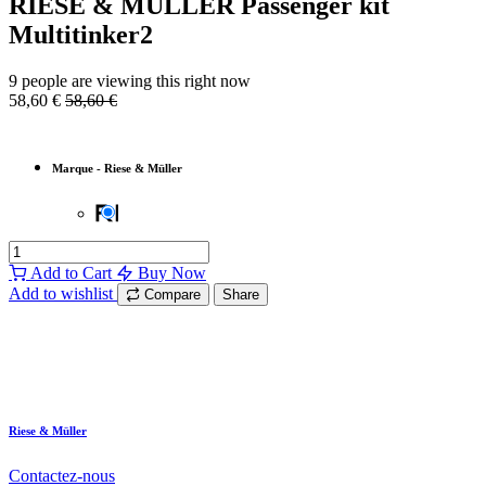
RIESE & MÜLLER Passenger kit
Multitinker2
9 people are viewing this right now
58,60
€
58,60
€
Marque
-
Riese & Müller
Add to Cart
Buy Now
Add to wishlist
Compare
Share
Riese & Müller
Contactez-nous