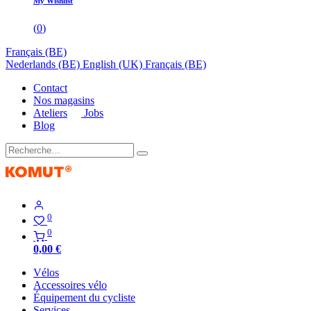
My Wishlist
(
0
)
Français (BE)
Nederlands (BE)
English (UK)
Français (BE)
Contact
Nos magasins
Ateliers
Jobs
Blog
0
0
0,00
€
Vélos
Accessoires vélo
Équipement du cycliste
Services