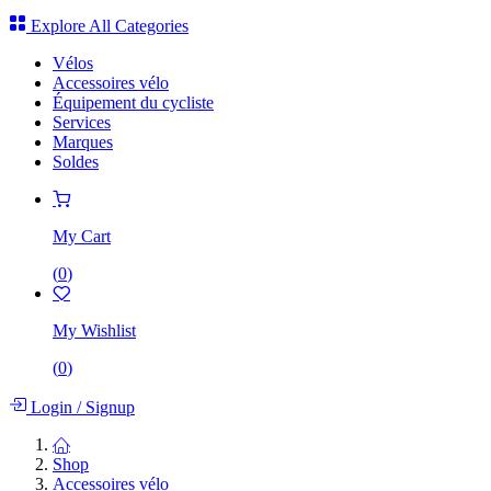
Explore All Categories
Vélos
Accessoires vélo
Équipement du cycliste
Services
Marques
Soldes
My Cart
(
0
)
My Wishlist
(
0
)
Login
/
Signup
Shop
Accessoires vélo