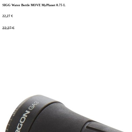
SIGG Water Bottle MOVE MyPlanet 0.75 L
22,27
€
22,27
€