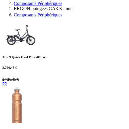
Composants Périphériques
ERGON poingées GA3-S - noir
Composants Périphériques
TERN Quick Haul P5i - 400 Wh
2.726,45
€
2.726,45
€