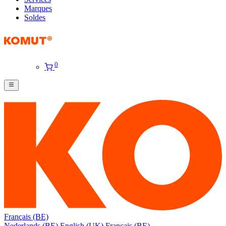
Marques
Soldes
0
Français (BE)
Nederlands (BE)
English (UK)
Français (BE)