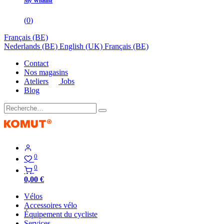
My Wishlist
(
0
)
Français (BE)
Nederlands (BE)
English (UK)
Français (BE)
Contact
Nos magasins
Ateliers
Jobs
Blog
0
0
0,00
€
Vélos
Accessoires vélo
Équipement du cycliste
Services