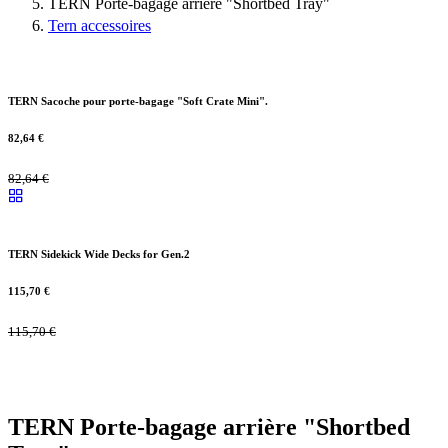
TERN Porte-bagage arrière "Shortbed Tray"
Tern accessoires
TERN Sacoche pour porte-bagage "Soft Crate Mini".
82,64
€
82,64
€
TERN Sidekick Wide Decks for Gen.2
115,70
€
115,70
€
TERN Porte-bagage arrière "Shortbed