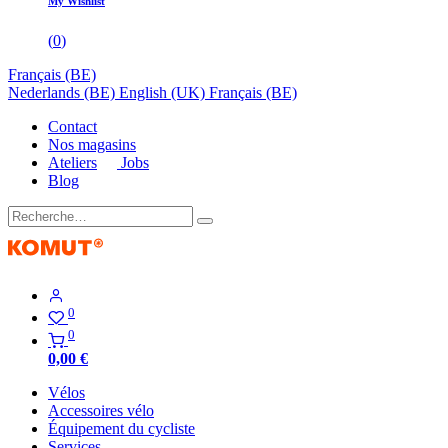
My Wishlist
(
0
)
Français (BE)
Nederlands (BE)
English (UK)
Français (BE)
Contact
Nos magasins
Ateliers
Jobs
Blog
0
0
0,00
€
Vélos
Accessoires vélo
Équipement du cycliste
Services