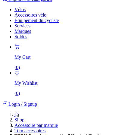
Vélos
Accessoires vélo
Équipement du cycliste
Services
Marques
Soldes
My Cart
(
0
)
My Wishlist
(
0
)
Login
/
Signup
Shop
Accessoire par marque
Tern accessoires