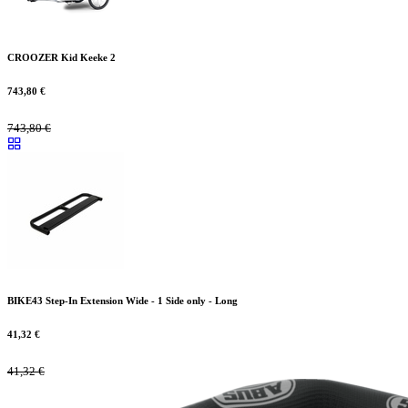
CROOZER Kid Keeke 2
743,80
€
743,80
€
BIKE43 Step-In Extension Wide - 1 Side only - Long
41,32
€
41,32
€