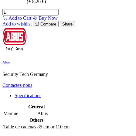
(
+
8,26
€
)
Add to Cart
Buy Now
Add to wishlist
Compare
Share
Abus
Security Tech Germany
Contactez-nous
Specifications
Général
Marque
Abus
Others
Taille de cadenas
85 cm
or
110 cm