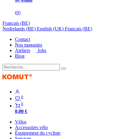
My Wishlist
(
0
)
Français (BE)
Nederlands (BE)
English (UK)
Français (BE)
Contact
Nos magasins
Ateliers
Jobs
Blog
0
0
0,00
€
Vélos
Accessoires vélo
Équipement du cycliste
Services