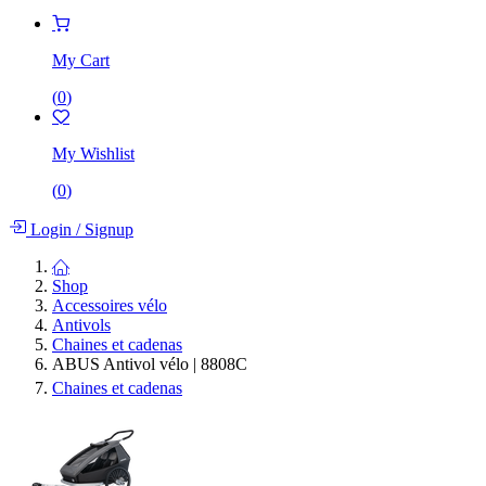
My Cart
(
0
)
My Wishlist
(
0
)
Login
/
Signup
Shop
Accessoires vélo
Antivols
Chaines et cadenas
ABUS Antivol vélo | 8808C
Chaines et cadenas