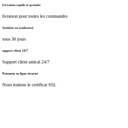
Livraison rapide et gratuite
livraison pour toutes les commandes
Satisfait ou remboursé
sous 30 jours
support client 24/7
Support client amical 24/7
Paiement en ligne sécurisé
Nous traitons le certificat SSL
Français (BE)
Nederlands (BE)
English (UK)
Français (BE)
Accueil
CGV