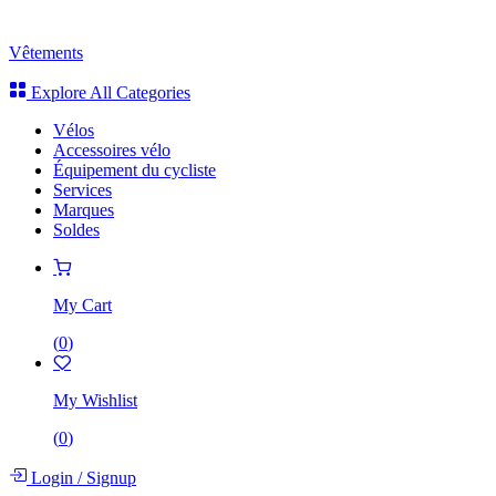
Vêtements
Explore All Categories
Vélos
Accessoires vélo
Équipement du cycliste
Services
Marques
Soldes
My Cart
(
0
)
My Wishlist
(
0
)
Login
/
Signup