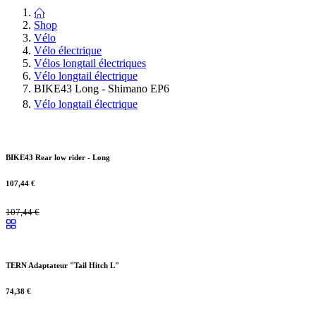
Shop
Vélo
Vélo électrique
Vélos longtail électriques
Vélo longtail électrique
BIKE43 Long - Shimano EP6
Vélo longtail électrique
BIKE43 Rear low rider - Long
107,44
€
107,44
€
TERN Adaptateur "Tail Hitch L"
74,38
€