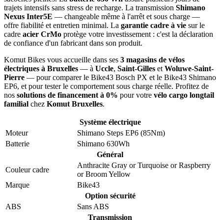
trajets intensifs sans stress de recharge. La transmission
Shimano
Nexus Inter5E
— changeable même à l'arrêt et sous charge —
offre fiabilité et entretien minimal. La
garantie cadre à vie
sur le
cadre
acier CrMo
protège votre investissement : c'est la déclaration
de confiance d'un fabricant dans son produit.
Komut Bikes vous accueille dans ses
3 magasins de vélos
électriques à Bruxelles
— à
Uccle
,
Saint-Gilles
et
Woluwe-Saint-
Pierre
— pour comparer le Bike43 Bosch PX et le Bike43 Shimano
EP6, et pour tester le comportement sous charge réelle. Profitez de
nos
solutions de financement à 0%
pour votre
vélo cargo longtail
familial
chez
Komut Bruxelles
.
Système électrique
Moteur
Shimano Steps EP6 (85Nm)
Batterie
Shimano 630Wh
Général
Anthracite Gray
or
Turquoise
or
Raspberry
Couleur cadre
or
Broom Yellow
Marque
Bike43
Option sécurité
ABS
Sans ABS
Transmission