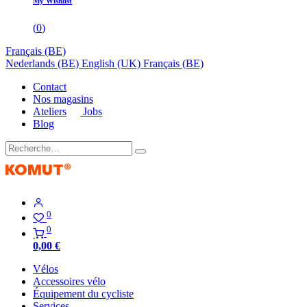
My Wishlist
(
0
)
Français (BE)
Nederlands (BE)
English (UK)
Français (BE)
Contact
Nos magasins
Ateliers
Jobs
Blog
0
0
0,00
€
Vélos
Accessoires vélo
Équipement du cycliste
Services