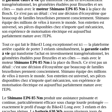
transgénérationnel, les géométries étudiées pour Bruxelles et ses
côtes — mais avec le
moteur Shimano EP6 85 Nm
à la place du
Bosch. Ce n'est pas un détail : c'est une décision d'écosystème que
beaucoup de familles bruxelloises prennent consciemment. Shimano
équipe des millions de vélos à travers le monde. Son entretien est
universel, ses pièces disponibles chez n'importe quel mécanicien,
son expérience de motorisation electrique est aujourd'hui
parfaitement mature avec l'EP6.
Tout ce qui fait le Bike43 Long exceptionnel est ici — la plateforme
arrière capable de porter 3 enfants simultanément, la
garantie cadre
à vie
qui transforme l'achat en investissement transgénérationnel, les
géométries étudiées pour Bruxelles et ses côtes — mais avec le
moteur
Shimano EP6 85 Nm
à la place du Bosch. Ce n'est pas un
détail : c'est une décision d'écosystème que beaucoup de familles
bruxelloises prennent consciemment. Shimano équipe des millions
de vélos à travers le monde. Son entretien est universel, ses pièces
disponibles chez n'importe quel mécanicien, son expérience de
motorisation électrique est aujourd'hui parfaitement mature avec
l'EP6.
Le
Shimano EP6 85 Nm
produit une assistance puissante et
continue, particulièrement efficace sous charge lourde prolongée —
exactement le profil d'usage du Bike43 Long avec 3 enfants et des
sacoches pleines. La
batterie 630 Wh
assure plusieurs jours de