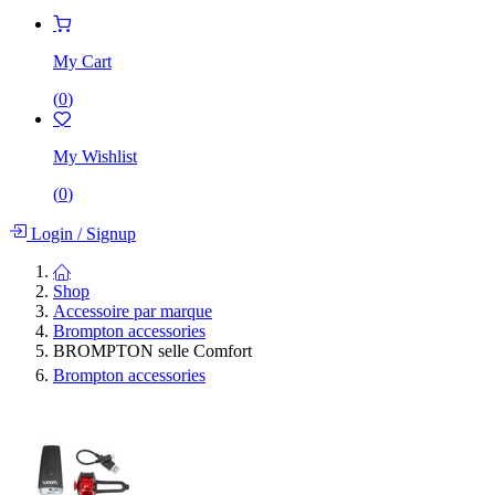
My Cart
(
0
)
My Wishlist
(
0
)
Login
/
Signup
Shop
Accessoire par marque
Brompton accessories
BROMPTON selle Comfort
Brompton accessories