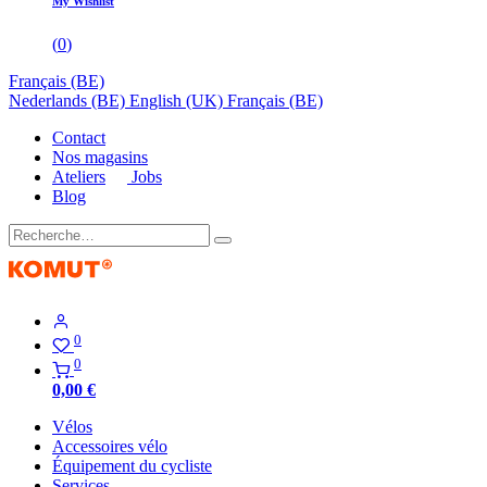
My Wishlist
(
0
)
Français (BE)
Nederlands (BE)
English (UK)
Français (BE)
Contact
Nos magasins
Ateliers
Jobs
Blog
0
0
0,00
€
Vélos
Accessoires vélo
Équipement du cycliste
Services