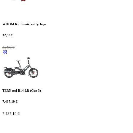
WOOM Kit Lumières Cyclope
32,98
€
32,98
€
TERN gsd R14 LR (Gen 3)
7.437,19
€
7.437,19
€