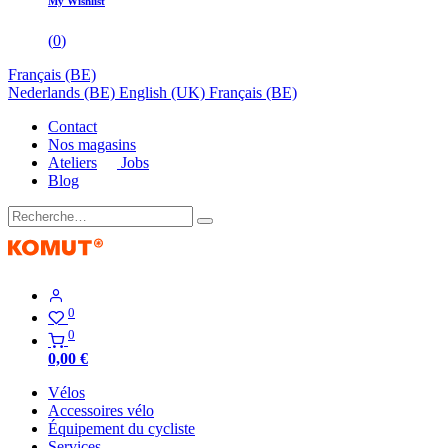
My Wishlist
(
0
)
Français (BE)
Nederlands (BE)
English (UK)
Français (BE)
Contact
Nos magasins
Ateliers
Jobs
Blog
0
0
0,00
€
Vélos
Accessoires vélo
Équipement du cycliste
Services