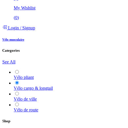
My Wishlist
(
0
)
Login
/
Signup
Vélo musculaire
Categories
See All
Vélo pliant
Vélo cargo & longtail
Vélo de ville
Vélo de route
Shop