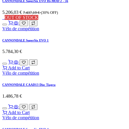
CANNONDALE SuperSix EVO Hi-MOD 2 - 56
5.206,03
€
7.437,19
€
(30% OFF)
OUT OF STOCK
Vélo de compétition
CANNONDALE SuperSix EVO 1
5.784,30
€
Add to Cart
Vélo de compétition
CANNONDALE CAAD13 Disc Tiagra
1.486,78
€
Add to Cart
Vélo de compétition