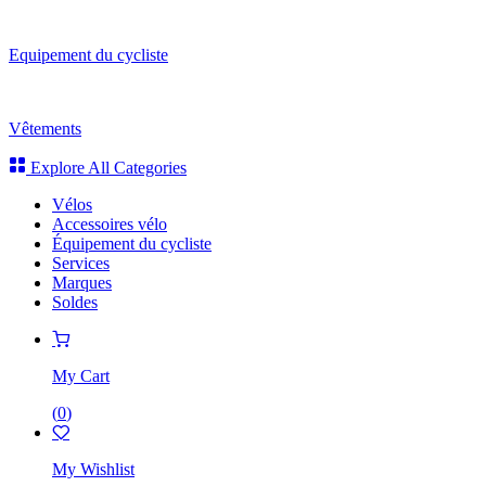
Equipement du cycliste
Vêtements
Explore All Categories
Vélos
Accessoires vélo
Équipement du cycliste
Services
Marques
Soldes
My Cart
(
0
)
My Wishlist