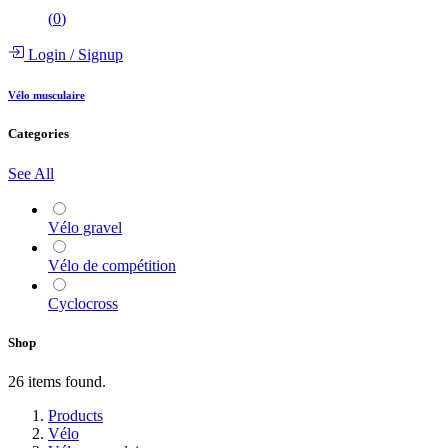
(
0
)
Login
/
Signup
Vélo musculaire
Categories
See All
Vélo gravel
Vélo de compétition
Cyclocross
Shop
26 items found.
Products
Vélo