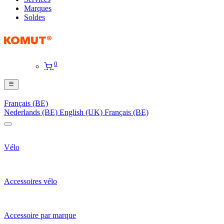
Marques
Soldes
0
Français (BE)
Nederlands (BE)
English (UK)
Français (BE)
Vélo
Accessoires vélo
Accessoire par marque