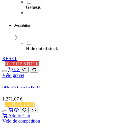
Genesis
Availability
Hide out of stock
RESET
OUT OF STOCK
Vélo gravel
GENESIS Croix De Fer 10
1.271,07
€
1 UNITS LEFT
Add to Cart
Vélo de compétition