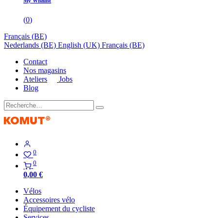
My Wishlist
(
0
)
Français (BE)
Nederlands (BE)
English (UK)
Français (BE)
Contact
Nos magasins
Ateliers
Jobs
Blog
0
0
0,00
€
Vélos
Accessoires vélo
Équipement du cycliste
Services