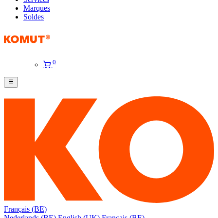
Marques
Soldes
0
Français (BE)
Nederlands (BE)
English (UK)
Français (BE)