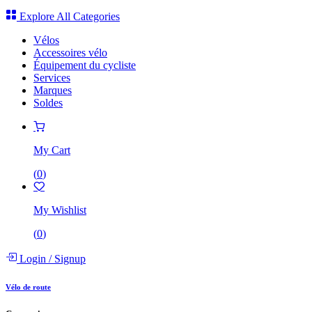
Explore All Categories
Vélos
Accessoires vélo
Équipement du cycliste
Services
Marques
Soldes
My Cart
(
0
)
My Wishlist
(
0
)
Login
/
Signup
Vélo de route