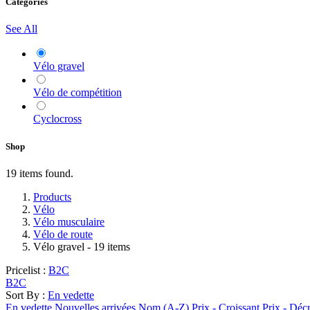
Categories
See All
Vélo gravel
Vélo de compétition
Cyclocross
Shop
19 items found.
Products
Vélo
Vélo musculaire
Vélo de route
Vélo gravel
- 19 items
Pricelist :
B2C
B2C
Sort By :
En vedette
En vedette
Nouvelles arrivées
Nom (A-Z)
Prix - Croissant
Prix - Déc