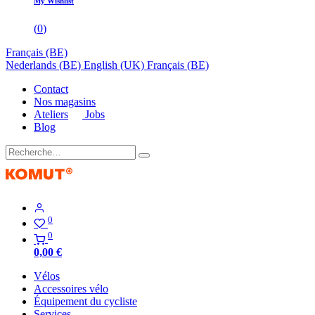
My Wishlist
(
0
)
Français (BE)
Nederlands (BE)
English (UK)
Français (BE)
Contact
Nos magasins
Ateliers
Jobs
Blog
0
0
0,00
€
Vélos
Accessoires vélo
Équipement du cycliste
Services