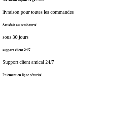
livraison pour toutes les commandes
Satisfait ou remboursé
sous 30 jours
support client 24/7
Support client amical 24/7
Paiement en ligne sécurisé
Nous traitons le certificat SSL
Français (BE)
Nederlands (BE)
English (UK)
Français (BE)
Accueil
CGV
Politique de confidentialité