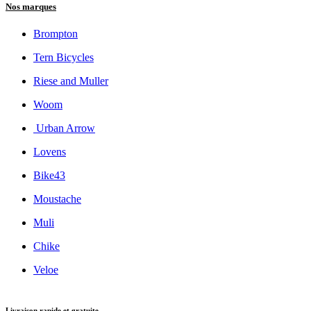
Nos marques
Brompton
Tern Bicycles
Riese and Muller
Woom
Urban Arrow
Lovens
Bike43
Moustache
Muli
Chike
Veloe
Livraison rapide et gratuite