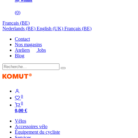
My Wishlist
(
0
)
Français (BE)
Nederlands (BE)
English (UK)
Français (BE)
Contact
Nos magasins
Ateliers
Jobs
Blog
0
0
0,00
€
Vélos
Accessoires vélo
Équipement du cycliste
Services