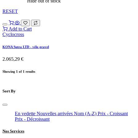
Hide out of stock
RESET
Add to Cart
Cyclocross
KONA Sutra LTD - vélo gravel
2.065,29
€
Showing 1 of 1 results
Sort By
En vedette
Nouvelles arrivées
Nom (A-Z)
Prix - Croissant
Prix - Décroissant
Nos Services