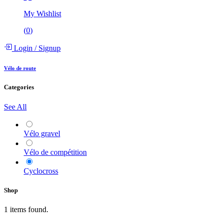
My Wishlist
(
0
)
Login
/
Signup
Vélo de route
Categories
See All
Vélo gravel
Vélo de compétition
Cyclocross
Shop
1 items found.