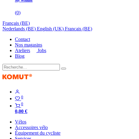
My Wishlist
(
0
)
Français (BE)
Nederlands (BE)
English (UK)
Français (BE)
Contact
Nos magasins
Ateliers
Jobs
Blog
0
0
0,00
€
Vélos
Accessoires vélo
Équipement du cycliste
Services