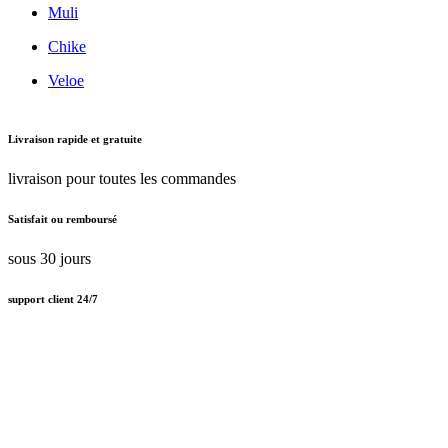
Muli
Chike
Veloe
Livraison rapide et gratuite
livraison pour toutes les commandes
Satisfait ou remboursé
sous 30 jours
support client 24/7
Support client amical 24/7
Paiement en ligne sécurisé
Nous traitons le certificat SSL