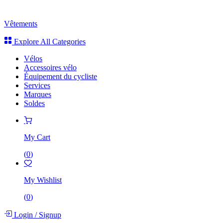
Vêtements
Explore All Categories
Vélos
Accessoires vélo
Équipement du cycliste
Services
Marques
Soldes
My Cart
(
0
)
My Wishlist
(
0
)
Login
/
Signup