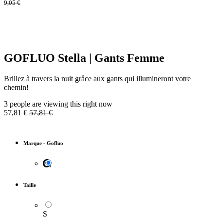
9,05
€
GOFLUO Stella | Gants Femme
Brillez à travers la nuit grâce aux gants qui illumineront votre
chemin!
3 people are viewing this right now
57,81
€
57,81
€
Marque
-
Gofluo
Taille
S