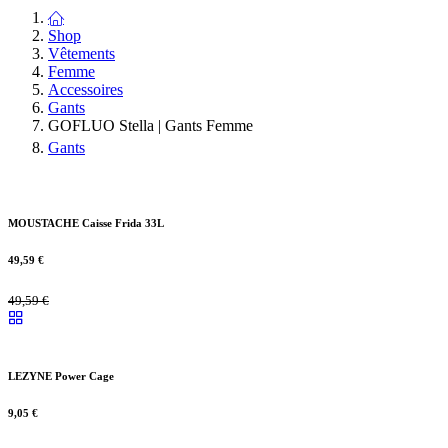
Shop
Vêtements
Femme
Accessoires
Gants
GOFLUO Stella | Gants Femme
Gants
MOUSTACHE Caisse Frida 33L
49,59
€
49,59
€
LEZYNE Power Cage
9,05
€