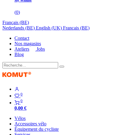
My Wishlist
(
0
)
Français (BE)
Nederlands (BE)
English (UK)
Français (BE)
Contact
Nos magasins
Ateliers
Jobs
Blog
0
0
0,00
€
Vélos
Accessoires vélo
Équipement du cycliste
Services