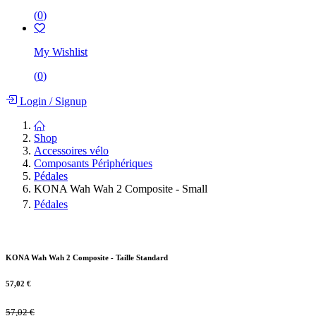
(
0
)
My Wishlist
(
0
)
Login
/
Signup
Shop
Accessoires vélo
Composants Périphériques
Pédales
KONA Wah Wah 2 Composite - Small
Pédales
KONA Wah Wah 2 Composite - Taille Standard
57,02
€
57,02
€