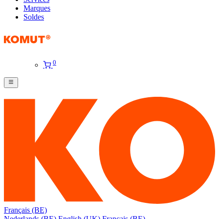
Marques
Soldes
0
Français (BE)
Nederlands (BE)
English (UK)
Français (BE)