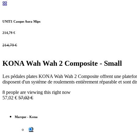
UNIT1 Casque Aura Mips
214,79
€
214,79
€
KONA Wah Wah 2 Composite - Small
Les pédales plates KONA Wah Wah 2 Composite offrent une plateforme l
disposent d'un système de roulements entièrement réparable et sont dis
8 people are viewing this right now
57,02
€
57,02
€
Marque
-
Kona