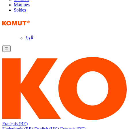
Marques
Soldes
0
Français (BE)
Nederlands (BE)
English (UK)
Français (BE)