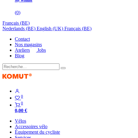
My Wishlist
(
0
)
Français (BE)
Nederlands (BE)
English (UK)
Français (BE)
Contact
Nos magasins
Ateliers
Jobs
Blog
0
0
0,00
€
Vélos
Accessoires vélo
Équipement du cycliste
Services