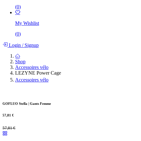
(
0
)
My Wishlist
(
0
)
Login
/
Signup
Shop
Accessoires vélo
LEZYNE Power Cage
Accessoires vélo
GOFLUO Stella | Gants Femme
57,81
€
57,81
€