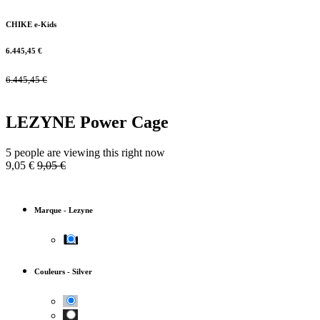
CHIKE e-Kids
6.445,45
€
6.445,45
€
LEZYNE Power Cage
5 people are viewing this right now
9,05
€
9,05
€
Marque
-
Lezyne
Couleurs
-
Silver