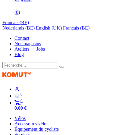
My Wishlist
(
0
)
Français (BE)
Nederlands (BE)
English (UK)
Français (BE)
Contact
Nos magasins
Ateliers
Jobs
Blog
0
0
0,00
€
Vélos
Accessoires vélo
Équipement du cycliste
Services