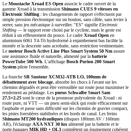
Le
Moustache Xroad ES Open
associe le cadre ouvert de la
gamme Xroad à la transmission
Shimano CUES 9 vitesses en
Electronic Shifting
: les changements de rapport s'effectuent par
simple pression électronique sur un bouton, sans câble, sans levier à
serrer, sans jeu mécanique à surveiller. "ES" signifie
Electronic
Shifting
— le rapport reste choisi par le cycliste, mais le geste est
réduit à un effleurement du pouce. Le cadre
Xroad Open
en
aluminium 6061 T4-T6 hydroformé à enjambement bas facilite la
montée et la descente sans acrobatie, sans restriction vestimentaire.
Le
moteur Bosch Active Line Plus Smart System 50 Nm
assure
une assistance fluide et naturelle, alimenté par la
batterie
PowerTube 500 Wh
. L'affichage
Bosch Purion 200 Smart
System
pilote l'ensemble.
La fourche
SR Suntour XCM32-ATB LO, 100mm de
débattement avec blocage
, absorbe les chocs à l'avant sur les
chemins dégradés et peut être verrouillée sur route pour maximiser le
rendement au pédalage. Les
pneus Schwalbe Smart Sam
27.5×2.25
sont le cœur de la promesse polyvalente du Xroad : ni
route pure, ni VTT — un pneu semi-slick qui roule efficacement sur
l'asphalte et passe sans difficulté sur les chemins de gravier compact,
les pistes forestières stabilisées et les bords de canal. Les freins
Shimano MT200 hydrauliques
(disques 180mm AV / 160mm
AR), l'éclairage
AXA NXT 30 lux
alimenté par la batterie et le
porte-bagages
MIK HD + QL3
complètent un équipement cohérent