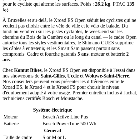
pour le cycliste qui alterne les surfaces. Poids :
26,2 kg
, PTAC
135
kg
.
À Bruxelles et au-delà, le Xroad ES Open séduit les cyclistes qui ne
veulent pas choisir entre le vélo de ville et le vélo de balade. Du
lundi au vendredi sur les pistes cyclables, le week-end sur les
chemins du Bois de la Cambre ou le long du canal — le cadre Open
autorise tous les styles vestimentaires, le Shimano CUES supprime
les câbles à entretenir, et les Smart Sam passent partout sans
compromis. Cadre et fourche garantis
5 ans
, moteur et batterie
2
ans
.
Chez
Komut Bikes
, le Xroad ES Open est disponible à l'essai dans
nos showrooms de
Saint-Gilles
,
Uccle
et
Woluwe-Saint-Pierre
.
Nos conseillers peuvent vous présenter les différences entre le
Xroad ES, le Xroad 4 et le Xroad FS pour choisir le niveau
d'équipement adapté à votre usage. Premier entretien inclus à l'achat,
techniciens certifiés Bosch et Moustache.
Système électrique
Moteur
Bosch Active Line Pus
Batterie
Bosch PowerTube 500 Wh
Général
Taille de cadre
S
or
M
or
L