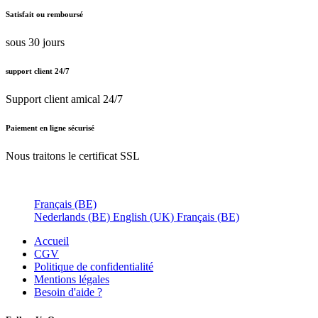
Satisfait ou remboursé
sous 30 jours
support client 24/7
Support client amical 24/7
Paiement en ligne sécurisé
Nous traitons le certificat SSL
Français (BE)
Nederlands (BE)
English (UK)
Français (BE)
Accueil
CGV
Politique de confidentialité
Mentions légales
Besoin d'
aide ?