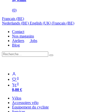
My Wishlist
(
0
)
Français (BE)
Nederlands (BE)
English (UK)
Français (BE)
Contact
Nos magasins
Ateliers
Jobs
Blog
0
0
0,00
€
Vélos
Accessoires vélo
Équipement du cycliste
Services