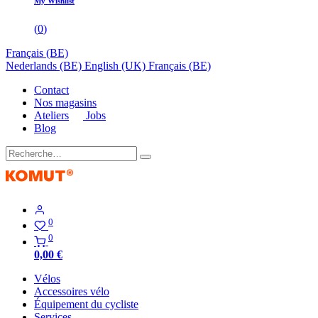
My Wishlist
(
0
)
Français (BE)
Nederlands (BE)
English (UK)
Français (BE)
Contact
Nos magasins
Ateliers
Jobs
Blog
0
0
0,00
€
Vélos
Accessoires vélo
Équipement du cycliste
Services