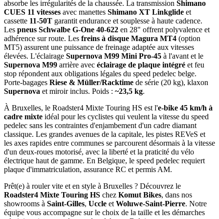
absorbe les irrégularités de la chaussée. La transmission
Shimano
CUES 11 vitesses
avec manettes
Shimano XT Linkglide
et
cassette
11-50T
garantit endurance et souplesse à haute cadence.
Les
pneus Schwalbe G-One 40-622
en 28" offrent polyvalence et
adhérence sur route. Les
freins à disque Magura MT4
(option
MT5) assurent une puissance de freinage adaptée aux vitesses
élevées. L'éclairage
Supernova M99 Mini Pro-45
à l'avant et le
Supernova M99
arrière avec
éclairage de plaque intégré
et feu
stop répondent aux obligations légales du speed pedelec belge.
Porte-bagages
Riese & Müller/Racktime
de série (20 kg), klaxon
Supernova
et miroir inclus. Poids :
~23,5 kg
.
À Bruxelles, le Roadster4 Mixte Touring HS est l'
e-bike 45 km/h à
cadre mixte
idéal pour les cyclistes qui veulent la vitesse du speed
pedelec sans les contraintes d'enjambement d'un cadre diamant
classique. Les grandes avenues de la capitale, les pistes REVeS et
les axes rapides entre communes se parcourent désormais à la vitesse
d'un deux-roues motorisé, avec la liberté et la praticité du vélo
électrique haut de gamme. En Belgique, le speed pedelec requiert
plaque d'immatriculation, assurance RC et permis AM.
Prêt(e) à rouler vite et en style à Bruxelles ? Découvrez le
Roadster4 Mixte Touring HS
chez
Komut Bikes
, dans nos
showrooms à
Saint-Gilles
,
Uccle
et
Woluwe-Saint-Pierre
. Notre
équipe vous accompagne sur le choix de la taille et les démarches