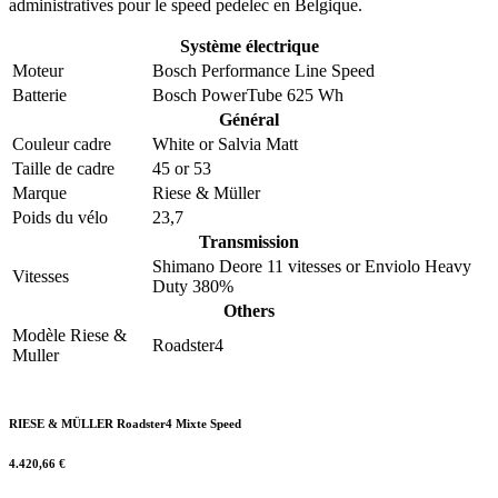
administratives pour le speed pedelec en Belgique.
Système électrique
Moteur
Bosch Performance Line Speed
Batterie
Bosch PowerTube 625 Wh
Général
Couleur cadre
White
or
Salvia Matt
Taille de cadre
45
or
53
Marque
Riese & Müller
Poids du vélo
23,7
Transmission
Shimano Deore 11 vitesses
or
Enviolo Heavy
Vitesses
Duty 380%
Others
Modèle Riese &
Roadster4
Muller
RIESE & MÜLLER Roadster4 Mixte Speed
4.420,66
€