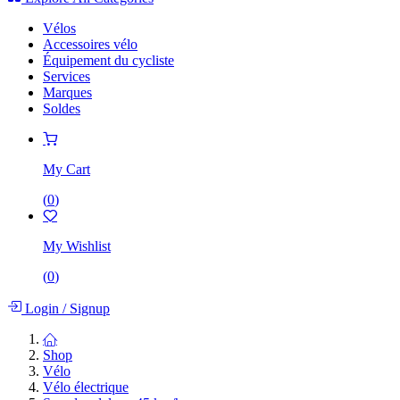
Vélos
Accessoires vélo
Équipement du cycliste
Services
Marques
Soldes
My Cart
(
0
)
My Wishlist
(
0
)
Login
/
Signup
Shop
Vélo
Vélo électrique