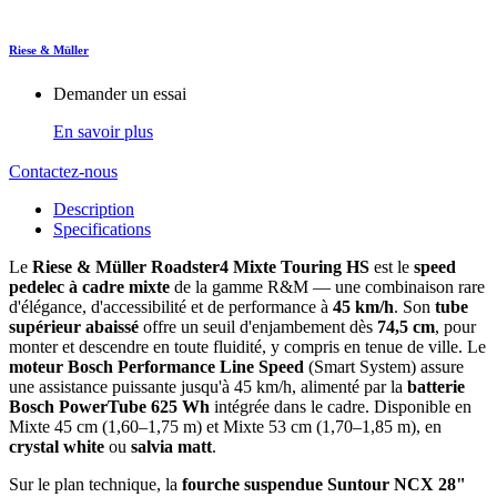
Riese & Müller
Demander un essai
En savoir plus
Contactez-nous
Description
Specifications
Le
Riese & Müller Roadster4 Mixte Touring HS
est le
speed
pedelec à cadre mixte
de la gamme R&M — une combinaison rare
d'élégance, d'accessibilité et de performance à
45 km/h
. Son
tube
supérieur abaissé
offre un seuil d'enjambement dès
74,5 cm
, pour
monter et descendre en toute fluidité, y compris en tenue de ville. Le
moteur Bosch Performance Line Speed
(Smart System) assure
une assistance puissante jusqu'à 45 km/h, alimenté par la
batterie
Bosch PowerTube 625 Wh
intégrée dans le cadre. Disponible en
Mixte 45 cm (1,60–1,75 m) et Mixte 53 cm (1,70–1,85 m), en
crystal white
ou
salvia matt
.
Sur le plan technique, la
fourche suspendue Suntour NCX 28"