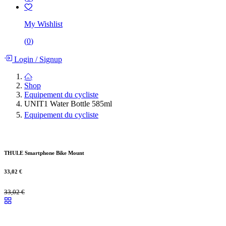
My Wishlist
(
0
)
Login
/
Signup
Shop
Equipement du cycliste
UNIT1 Water Bottle 585ml
Equipement du cycliste
THULE Smartphone Bike Mount
33,02
€
33,02
€