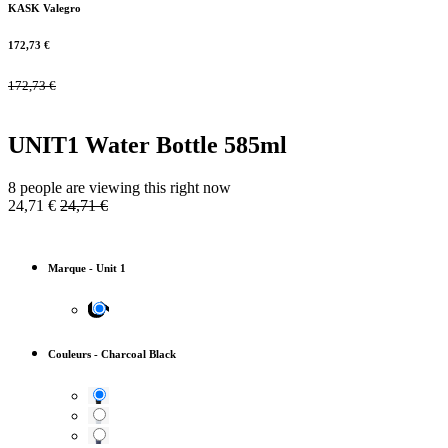
KASK Valegro
172,73
€
172,73
€
UNIT1 Water Bottle 585ml
8 people are viewing this right now
24,71
€
24,71
€
Marque
-
Unit 1
Couleurs
-
Charcoal Black