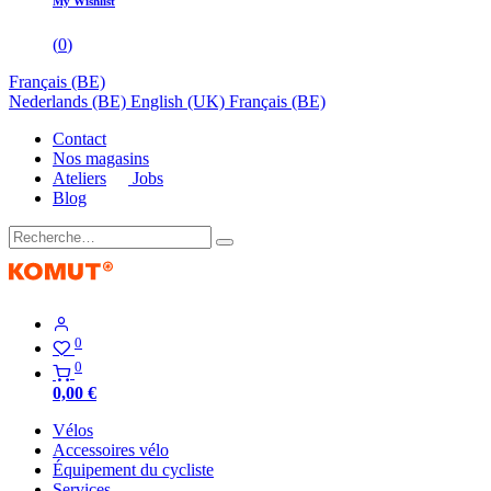
My Wishlist
(
0
)
Français (BE)
Nederlands (BE)
English (UK)
Français (BE)
Contact
Nos magasins
Ateliers
Jobs
Blog
0
0
0,00
€
Vélos
Accessoires vélo
Équipement du cycliste
Services