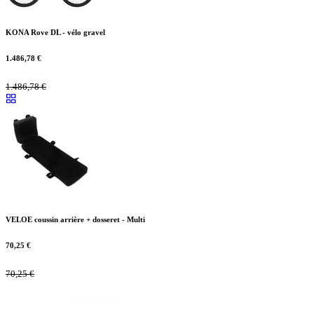
KONA Rove DL - vélo gravel
1.486,78
€
1.486,78
€
VELOE coussin arrière + dosseret - Multi
70,25
€
70,25
€