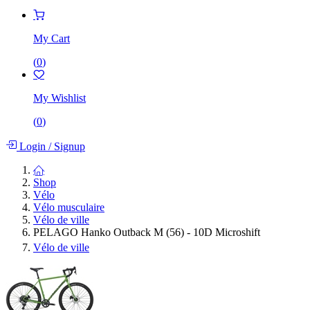
My Cart
(
0
)
My Wishlist
(
0
)
Login
/
Signup
Shop
Vélo
Vélo musculaire
Vélo de ville
PELAGO Hanko Outback M (56) - 10D Microshift
Vélo de ville