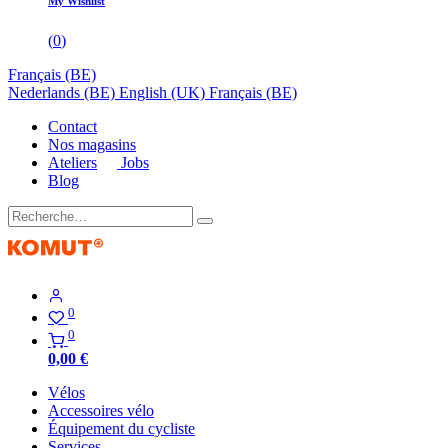
My Wishlist
(
0
)
Français (BE)
Nederlands (BE)
English (UK)
Français (BE)
Contact
Nos magasins
Ateliers
Jobs
Blog
0
0
0,00
€
Vélos
Accessoires vélo
Équipement du cycliste
Services