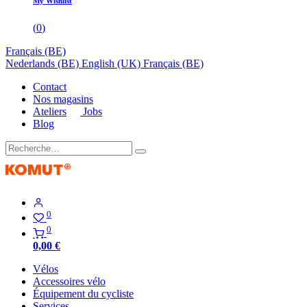
My Wishlist
(
0
)
Français (BE)
Nederlands (BE)
English (UK)
Français (BE)
Contact
Nos magasins
Ateliers
Jobs
Blog
0
0
0,00
€
Vélos
Accessoires vélo
Équipement du cycliste
Services