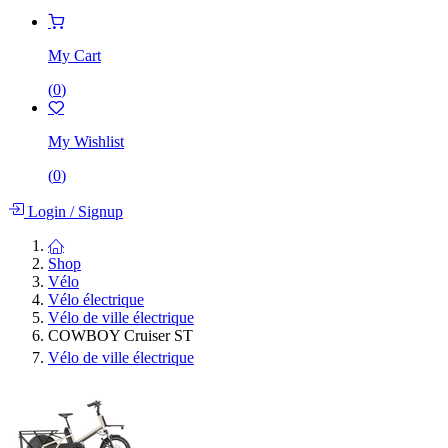
My Cart
(
0
)
My Wishlist
(
0
)
Login
/
Signup
Shop
Vélo
Vélo électrique
Vélo de ville électrique
COWBOY Cruiser ST
Vélo de ville électrique