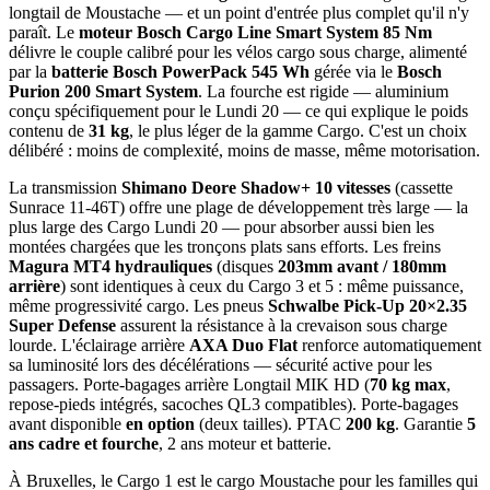
longtail de Moustache — et un point d'entrée plus complet qu'il n'y
paraît. Le
moteur Bosch Cargo Line Smart System 85 Nm
délivre le couple calibré pour les vélos cargo sous charge, alimenté
par la
batterie Bosch PowerPack 545 Wh
gérée via le
Bosch
Purion 200 Smart System
. La fourche est rigide — aluminium
conçu spécifiquement pour le Lundi 20 — ce qui explique le poids
contenu de
31 kg
, le plus léger de la gamme Cargo. C'est un choix
délibéré : moins de complexité, moins de masse, même motorisation.
La transmission
Shimano Deore Shadow+ 10 vitesses
(cassette
Sunrace 11-46T) offre une plage de développement très large — la
plus large des Cargo Lundi 20 — pour absorber aussi bien les
montées chargées que les tronçons plats sans efforts. Les freins
Magura MT4 hydrauliques
(disques
203mm avant / 180mm
arrière
) sont identiques à ceux du Cargo 3 et 5 : même puissance,
même progressivité cargo. Les pneus
Schwalbe Pick-Up 20×2.35
Super Defense
assurent la résistance à la crevaison sous charge
lourde. L'éclairage arrière
AXA Duo Flat
renforce automatiquement
sa luminosité lors des décélérations — sécurité active pour les
passagers. Porte-bagages arrière Longtail MIK HD (
70 kg max
,
repose-pieds intégrés, sacoches QL3 compatibles). Porte-bagages
avant disponible
en option
(deux tailles). PTAC
200 kg
. Garantie
5
ans cadre et fourche
, 2 ans moteur et batterie.
À Bruxelles, le Cargo 1 est le cargo Moustache pour les familles qui