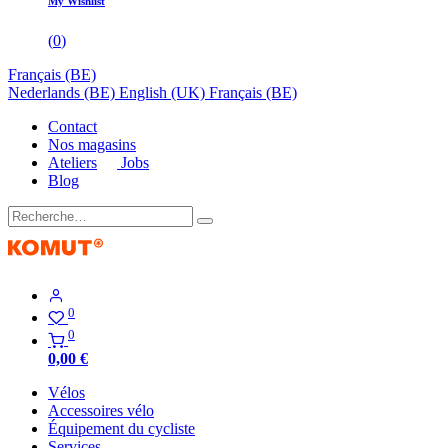
My Wishlist
(
0
)
Français (BE)
Nederlands (BE)
English (UK)
Français (BE)
Contact
Nos magasins
Ateliers
Jobs
Blog
0
0
0,00
€
Vélos
Accessoires vélo
Équipement du cycliste
Services