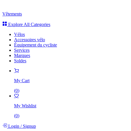
Vêtements
Explore All Categories
Vélos
Accessoires vélo
Équipement du cycliste
Services
Marques
Soldes
My Cart
(
0
)
My Wishlist
(
0
)
Login
/
Signup