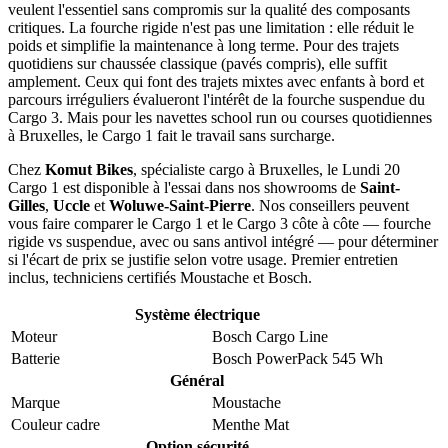
veulent l'essentiel sans compromis sur la qualité des composants
critiques. La fourche rigide n'est pas une limitation : elle réduit le
poids et simplifie la maintenance à long terme. Pour des trajets
quotidiens sur chaussée classique (pavés compris), elle suffit
amplement. Ceux qui font des trajets mixtes avec enfants à bord et
parcours irréguliers évalueront l'intérêt de la fourche suspendue du
Cargo 3. Mais pour les navettes school run ou courses quotidiennes
à Bruxelles, le Cargo 1 fait le travail sans surcharge.
Chez
Komut Bikes
, spécialiste cargo à Bruxelles, le Lundi 20
Cargo 1 est disponible à l'essai dans nos showrooms de
Saint-
Gilles
,
Uccle
et
Woluwe-Saint-Pierre
. Nos conseillers peuvent
vous faire comparer le Cargo 1 et le Cargo 3 côte à côte — fourche
rigide vs suspendue, avec ou sans antivol intégré — pour déterminer
si l'écart de prix se justifie selon votre usage. Premier entretien
inclus, techniciens certifiés Moustache et Bosch.
Système électrique
Moteur
Bosch Cargo Line
Batterie
Bosch PowerPack 545 Wh
Général
Marque
Moustache
Couleur cadre
Menthe Mat
Option sécurité